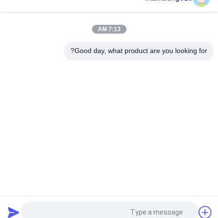
7:13 AM
loading...
Good day, what product are you looking for?
فئات شعبية
جميع
هيدروليّ كومة حاشدة 
ماكينة الحفر الدوارة
كسار
CFA تجهيز
الحفر الأساسية
Casing مدور
آبار المياه الحفر
هيدروليكية زحافة 
مزيل رمل
المثاقب
الدردشة الآن