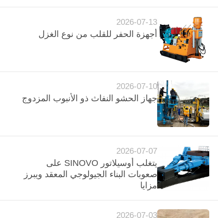
في واحد
Heavy
Industry
Co.Ltd..
جولة
2026-07-13
All
Rights
أجهزة الحفر للقلب من نوع الغزل
Reserved.
في
المعمل
مراقبة
2026-07-10
جهاز الحشو النفاث ذو الأنبوب المزدوج
الجودة
اتصل
بنا
2026-07-07
يتغلب أوسيلاتور SINOVO على
صعوبات البناء الجيولوجي المعقد ويبرز
الدردشة
مزايا
الآن
2026-07-03