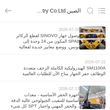
Nederlan
ελληνικά
الصين Beijing Sinovo International & Sinovo Heavy Industry Co.Ltd. أخبار الشركة
本語
한
ربية
हिन्दी
Türkç
الصفحة
Indones
Tiếng Vi
2026-07-29
الرئيسية
ไทย
বাং
وصول جهاز SINOVO لقطع الركائز
ارسی
SPA8 المكون من 14 وحدة إلى
Polski
تونس، ووضع معايير جديدة لفعالية
منتجات
الأساس
الصين
جيّد
2026-07-22
الجودة
عرض
هيدروليّ
SM1100A الهيدروليكية الكاملة الزحف متعددة
كومة
الواقع
حاشدة
الوظائف حفر الجهاز متاح الآن للطلبات العالمية
كسار
المورد.
الافتراضي
Copyright
©
2026-07-17
2010
-
أجهزة الحفر الأساسية - معدات
2026
معلومات
Beijing
أساسية للتنقيب الجيولوجي عالية الدقة
Sinovo
International
عنا
، والحفر المهني واختبار SPT كل شيء
&
Sinovo