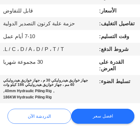
الأسعار:
قابل للتفاوض
جولة
تفاصيل التغليف:
حزمة علبة كرتون التصدير الدولية
في
المعمل
وقت التسليم:
7-10 أيام عمل
شروط الدفع:
L / C ، D / A ، D / P ، T / T.
مراقبة
القدرة على
30 مجموعة شهريا
الجودة
العرض:
جهاز خوازيق هيدروليكي 30 م ، جهاز خوازيق هيدروليكي
تسليط الضوء:
اتصل
40 مم ، جهاز خوازيق هيدروليكي 186 كيلو وات
,
,
40mm Hydraulic Piling Rig
بنا
186KW Hydraulic Piling Rig
الدردشة
افضل سعر
الدردشة الآن
الآن