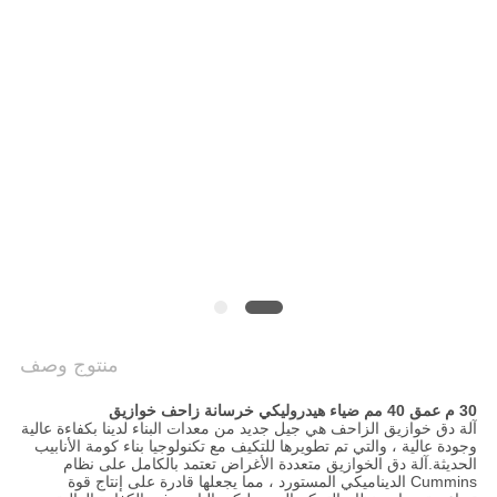
COMPANY
NEWS
خريطة
الموقع
سياسة
الخصوصية
منتوج وصف
30 م عمق 40 مم ضياء هيدروليكي خرسانة زاحف خوازيق
آلة دق خوازيق الزاحف هي جيل جديد من معدات البناء لدينا بكفاءة عالية
وجودة عالية ، والتي تم تطويرها للتكيف مع تكنولوجيا بناء كومة الأنابيب
الحديثة.آلة دق الخوازيق متعددة الأغراض تعتمد بالكامل على نظام
Cummins الديناميكي المستورد ، مما يجعلها قادرة على إنتاج قوة