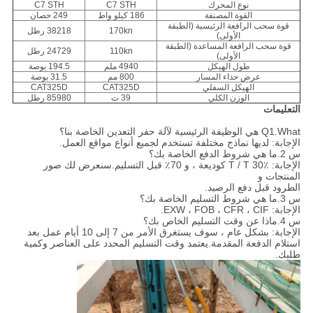
نوع المحرك
C7 STH
C7 STH
القوة المصنفة
186 كيلو واط
249 حصان
قوة سحب الرافعة الرئيسية (الطبقة
170kn
38218 رطل
الأولى)
قوة سحب الرافعة المساعدة (الطبقة
110kn
24729 رطل
الأولى)
طول الهيكل
4940 ملم
194.5 بوصة
عرض حذاء المسار
800 مم
31.5 بوصة
الهيكل السفلي
CAT325D
CAT325D
الوزن الكلي
39 ت
85980 رطل
التعليمات
Q1.What هي الوظيفة الرئيسية لآلة حفر التعدين الخاصة بنا؟
الإجابة: لديها نماذج مختلفة تستخدم لجميع أنواع مواقع العمل.
س 2.ما هي شروط الدفع الخاصة بك؟
الإجابة: T / T 30٪ كوديعة ، و 70٪ قبل التسليم.سنعرض لك صور
المنتجات و
الطرود قبل دفع الرصيد.
س 3.ما هي شروط التسليم الخاصة بك؟
الإجابة: EXW ، FOB ، CFR ، CIF.
س 4.ماذا عن وقت التسليم الخاص بك؟
الإجابة: بشكل عام ، سوف يستغرق الأمر من 7 إلى 10 أيام عمل بعد
استلام الدفعة المقدمة.يعتمد وقت التسليم المحدد على العناصر وكمية
طلبك.