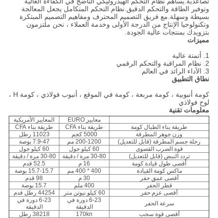
تصاعدية.يساهم نظام التحكم الهيدروليكي الناضج في الكفاءة العالية
وتوفير الطاقة والتحكم الدقيق.نظام التحكم المتكامل يجعل المعالجة
بسيطة وسهلة.مع فريق التصميم المحترف ومفاهيم التصميم المبتكرة
وتكنولوجيا الإنتاج من الدرجة الأولى وخدمة العملاء ، نحن ملتزمون
بتزويدك بمنتجات عالية الجودة.
مميزات
1. أتمتة عالية
2. نظام المراقبة والتحكم الرقمي
3. الأداء الرائد في العالم
نطاق التطبيق
كومة أنبوبية ، كومة مربعة ، كومة في الموقع ، أنبوب فولاذي ، كومة H ،
لوح فولاذي
معلومات تقنية
معايير EURO
المعايير الأمريكية
طريقة بناء الطبال كومة
طريقة بناء CFA
طريقة بناء CFA
وزن جوهر المطرقة
5000 كجم
11023 رطل
رحلة جسم المطرقة (قابل للتعديل)
200-1200 مم
7.9-47 بوصة
قوة الضرب القصوى
60 كيلو جول
60 كيلو جول
تردد النبض (قابل للتعديل)
30-80 مرة / دقيقة
30-80 مرة / دقيقة
أقصى طول قيادة كومة
16 م
52.5 قدم
ماكس كومة القيادة
400 * 400 مم
15.7-15.7 بوصة
أقصى عمق حفر
30 م
98 قدم
قطر الحفر
400 ملم
15.7 بوصة
أقصى عزم حفر
60 كيلو نيوتن متر
44254 رطل قدم
6-23 دورة في
6-23 دورة في
سرعة الحفر
الدقيقة
الدقيقة
أقصى قوة سحب
170kn
38218 رطل