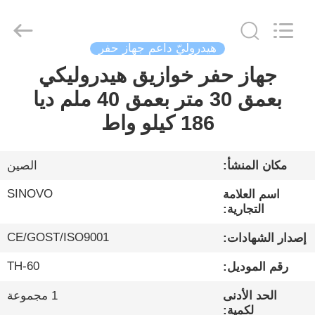
Sinovo
International
&
Sinovo
Heavy
هيدروليّ داعم جهاز حفر
Industry
Co.Ltd..
All
جهاز حفر خوازيق هيدروليكي
الصفحة
Rights
Reserved.
بعمق 30 متر بعمق 40 ملم ديا
الرئيسية
186 كيلو واط
منتجات
مكان المنشأ:
الصين
عرض
SINOVO
اسم العلامة
الواقع
التجارية:
الافتراضي
CE/GOST/ISO9001
إصدار الشهادات:
TH-60
رقم الموديل:
معلومات
الحد الأدنى
1 مجموعة
عنا
لكمية: