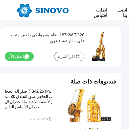
اتصل
اطلب
بنا
اقتباس
187KW TG26 نظام هيدروليكي زاحف مثبت
على جدار غشاء قوي
اقرأ المزيد
اتصل الآن
فيديوهات ذات صلة
TG42 261kw جدار آلة الحجا
ب الحاجز عمق الخندق 80 مت
ر لأنظمة الاحتفاظ الجدران ال
جدران الأساس الدائم
حجاب حاجز جدار تجهيز
00:30
2020-06-22