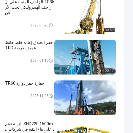
TG35 الزاحف المثبت على ال
زاحف الهيدروليكي تحت الأر
ض
حجاب حاجز جدار تجهيز
2023-03-28
00:52
حفر الخندق إعادة خلط حائط
عميق طريقة TRD
حجاب حاجز جدار تجهيز
2024-01-15
00:17
حفارة حفر دوارة TR60
ماكينة الحفر الدوارة
2025-11-05
01:35
SHD220 1500m التربة تعتم
د على بناء الثقة في شركات ت