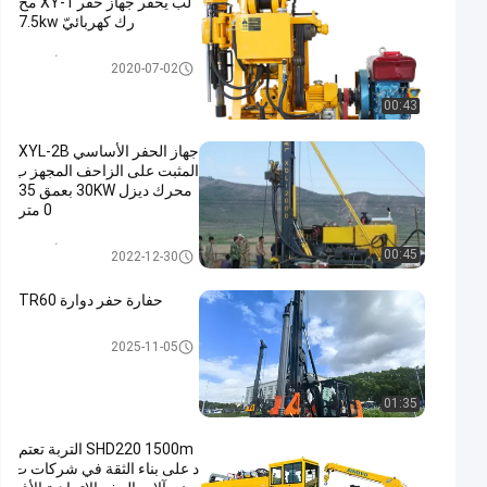
لب يحفر جهاز حفر XY-1 مح
رك كهربائيّ 7.5kw
الحفر الأساسية
2020-07-02
00:43
جهاز الحفر الأساسي XYL-2B
المثبت على الزاحف المجهز ب
محرك ديزل 30KW بعمق 35
0 متر
الحفر الأساسية
00:45
2022-12-30
حفارة حفر دوارة TR60
ماكينة الحفر الدوارة
2025-11-05
01:35
SHD220 1500m التربة تعتم
د على بناء الثقة في شركات ت