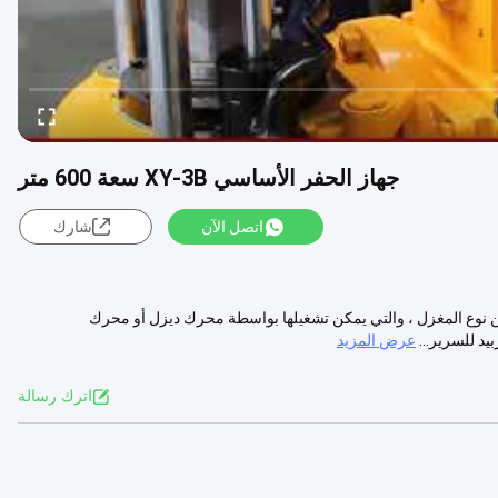
جهاز الحفر الأساسي XY-3B سعة 600 متر
اتصل الآن
شارك
XY سعة 600 متر جهاز الحفر XY-3B هو آلة حفر من نوع المغزل ، والتي يمكن تشغيلها بواسطة محرك ديزل أو محرك
د للسرير...
عرض المزيد
اترك رسالة