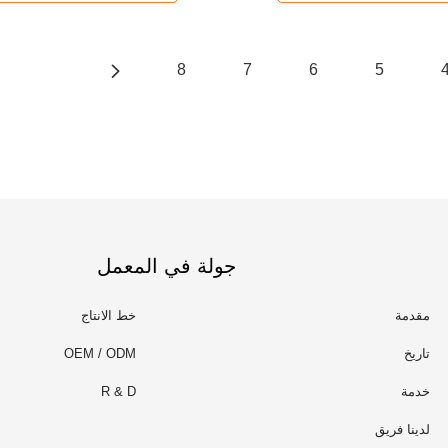
8
7
6
5
جولة في المعمل
مقدمة
خط الانتاج
تاريخ
OEM / ODM
خدمة
R & D
لدينا فريق