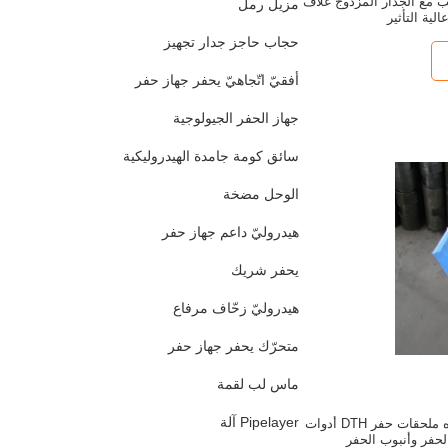
بيب مع الجدار المزدوج غلاف
مزيل رمل
الية التأثير
حجاب حاجز جدار تجهيز
أفقيّ اتّجاهيّ يحفر جهاز حفر
جهاز الحفر الجيولوجية
سائق كومة جامدة الهيدروليكية
الوحل مضخة
هيدروليّ داعم جهاز حفر
يحفر شريك
هيدروليّ زحّاف مرفاع
متحرّك يحفر جهاز حفر
ماس لب لقمة
Pipelayer آلة
تدوير طين آبار المياه ملحقات حفر DTH أدوات
لحفر وأنبوب الحفر