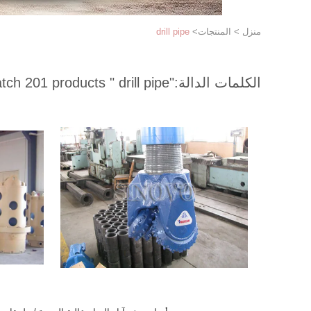
منزل
>
المنتجات
>
drill pipe
الكلمات الدالة:
"drill pipe "
match 201 products