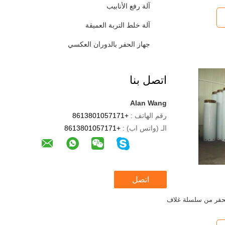
آلة رفع الأنابيب
آلة خلط التربة العميقة
جهاز الحفر بالدوران العكسي
اتصل بنا
Alan Wang
رقم الهاتف :
+8613801057171
الـ (واتس اب) :
+8613801057171
اتصل
حفر من سلسلة غلاف