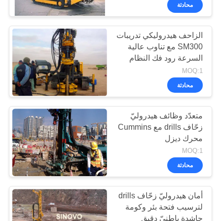
Heavy
محادثة
Industry
Co.Ltd..
جولة
All
Rights
Reserved.
الزاحف هيدروليكي تدريبات
في
SM300 مع تناوب عالية
المعمل
السرعة رود فك النظام
MOQ:1
محادثة
مراقبة
الجودة
متعدّد وظائف هيدروليّ
زحّاف drills مع Cummins
اتصل
محرك ديزل
بنا
MOQ:1
محادثة
الدردشة
أمان هيدروليّ زحّاف drills
الآن
لترسيب فتحة بئر وكومة
حاشدة باطنيّ دقيق