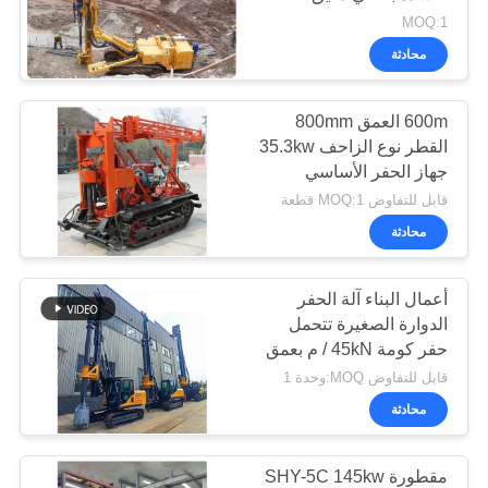
COMPANY
MOQ:1
محادثة
NEWS
600m العمق 800mm
خريطة
القطر نوع الزاحف 35.3kw
الموقع
جهاز الحفر الأساسي
قابل للتفاوض MOQ:1 قطعة
سياسة
محادثة
الخصوصية
أعمال البناء آلة الحفر
الدوارة الصغيرة تتحمل
حفر كومة 45kN / م بعمق
حفر 15 م وقطر 1000 مم
قابل للتفاوض MOQ:وحدة 1
محادثة
مقطورة SHY-5C 145kw