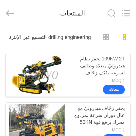
Nederlan
ελληνικά
المنتجات
本語
한
ربية
हिन्दी
Türkç
الصفحة
Indones
Tiếng Vi
drilling engineering التصنيع عبر الإنترنت
الرئيسية
ไทย
বাং
ارسی
Polski
109KW 2T يحفر نظام
منتجات
هيدروليّ متعدّد وظائف
الصين
لسرعة يكيّف زحّاف
جيّد
الجودة
عرض
هيدروليّ
MOQ:1
هيدروليّ
كومة
الواقع
محادثة
حاشدة
كسار
المورد.
الافتراضي
Copyright
©
يحفر زحّاف هيدروليّ مع
2010
-
عال دوران سرعة لمزدوج
2026
معلومات
Beijing
محرك يرفع قوة 50KN
Sinovo
International
عنا
MOQ:1
&
Sinovo