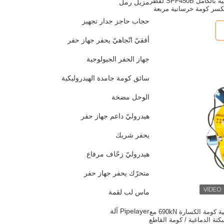
قواطع كومة هيدروليكية بالكامل SPF450B لقطر
مزيل رمل
حجاب حاجز جدار تجهيز
أفقيّ اتّجاهيّ يحفر جهاز حفر
جهاز الحفر الجيولوجية
سائق كومة جامدة الهيدروليكية
الوحل مضخة
هيدروليّ داعم جهاز حفر
يحفر شريك
هيدروليّ زحّاف مرفاع
متحرّك يحفر جهاز حفر
ماس لب لقمة
Pipelayer آلة
راحة النقل الهيدروليكية كومة الكسارة 690kN مع