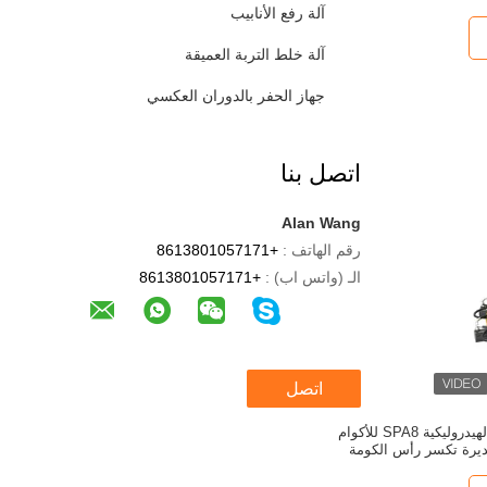
آلة رفع الأنابيب
آلة خلط التربة العميقة
جهاز الحفر بالدوران العكسي
اتصل بنا
Alan Wang
رقم الهاتف :
+8613801057171
الـ (واتس اب) :
+8613801057171
اتصل
آلة تكسير الكومة الهيدروليكية SPA8 للأكوام
ديرة تكسر رأس الكومة
خرسانية