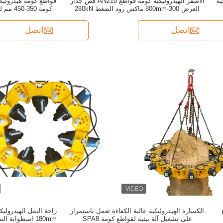
ية
الأصفر الهيدروليكية كومة قواطع AN210 قص جدار
العرض 300-800mm ماكس رود الضغط 280kN
كومة 350-450 مم لكسر كومة خرسانية مربعة
اتصل
اتصل
الكسارة الهيدروليكية عالية الكفاءة تعمل باستمرار
على تشغيل آلة بيئية لقواطع كومة SPA8
180mm اسطوانة السكتة الدماغية / كومة القاطع