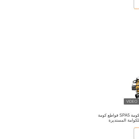
آلة تكسير رأس الكومة SPA5 قواطع كومة
للكوامة المستديرة