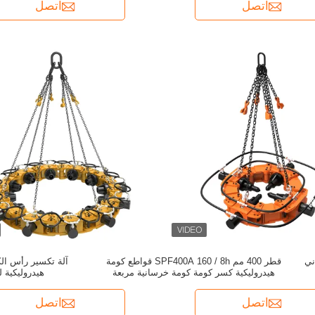
اتصل
اتصل
ني
قطر 400 مم SPF400A 160 / 8h قواطع كومة
هيدروليكية كسر كومة كومة خرسانية مربعة
هيدروليكية 
اتصل
اتصل