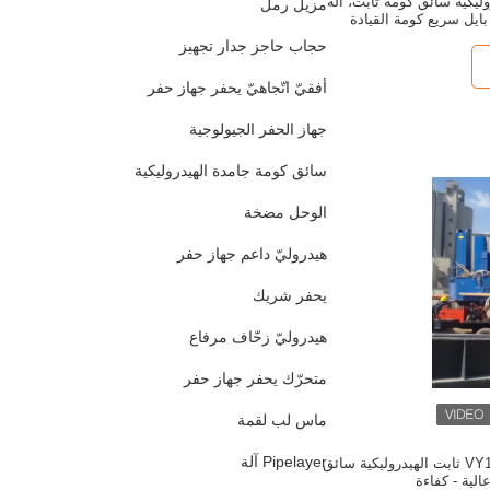
هيدروليكية سائق كومة ثابت، آلة
مزيل رمل
ايل سريع كومة القيادة
حجاب حاجز جدار تجهيز
أفقيّ اتّجاهيّ يحفر جهاز حفر
جهاز الحفر الجيولوجية
سائق كومة جامدة الهيدروليكية
الوحل مضخة
هيدروليّ داعم جهاز حفر
يحفر شريك
هيدروليّ زحّاف مرفاع
متحرّك يحفر جهاز حفر
ماس لب لقمة
Pipelayer آلة
البناء أزرق اللون VY120A ثابت الهيدروليكية سائق
الية - كفاءة