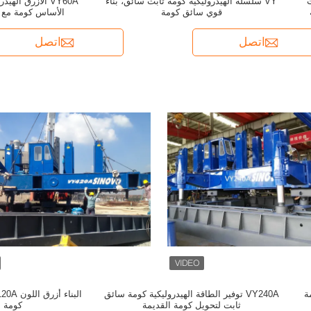
ت
VY سلسلة الهيدروليكية كومة ثابت سائق، بناء
VY60A الأزرق ال
قوي سائق كومة
الأساس كومة مع ب
اتصل
اتصل
مة
VY240A توفير الطاقة الهيدروليكية كومة سائق
ثابت لتحويل كومة القديمة
كومة ع