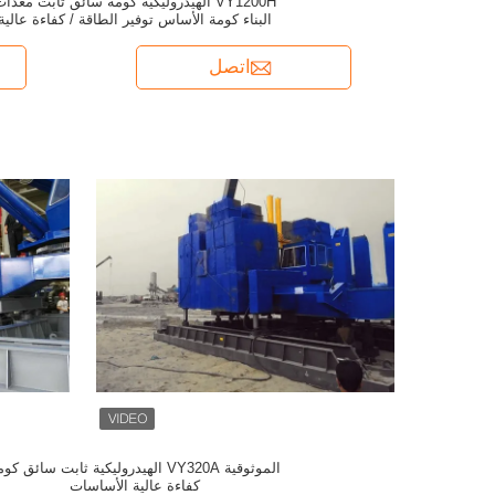
VY1200H الهيدروليكية كومة سائق ثابت معدا
البناء كومة الأساس توفير الطاقة / كفاءة عالية
اتصل
الموثوقية VY320A الهيدروليكية ثابت سائق كو
كفاءة عالية الأساسات