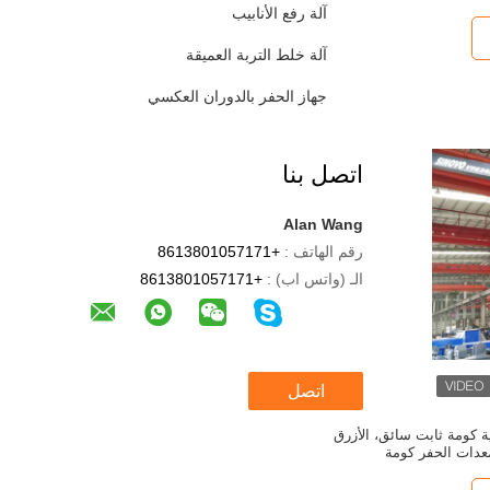
آلة رفع الأنابيب
آلة خلط التربة العميقة
جهاز الحفر بالدوران العكسي
اتصل بنا
Alan Wang
رقم الهاتف :
+8613801057171
الـ (واتس اب) :
+8613801057171
اتصل
وليكية كومة ثابت سائق، الأزرق