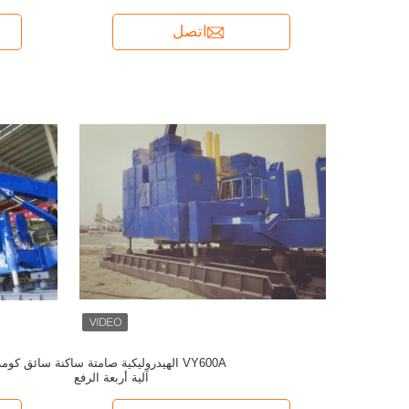
اتصل
VY600A الهيدروليكية صامتة ساكنة سائق كومة
آلية أربعة الرفع