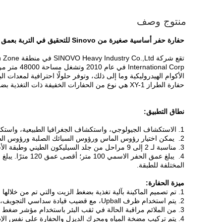
منتوج وصف
حفارة حفر أساسية صغيرة من Sinovo للتحقيق في التربة بعمق حفر أقصى يبلغ 100 متر
onal Corp
الأكوام الهيدروليكية وما إلى ذلك، وتوفر حلولًا احترافية لمعدات البناء وملحقات
حفارة الطراز XY-1 هي نوع من الحفارات الخفيفة ذات التغذية بضغط الزيت.
نطاق التطبيق:
1. الاستكشاف الجيولوجي، واستكشاف الجغرافيا الطبيعية، واستكشاف الطرق والمباني، وثقب الثقوب للتفجير وما إلى ذلك.
2. يمكن اختيار رؤوس الماس ورؤوس السبائك الصلبة ورؤوس الطلقات الفولاذية لتلبية الطبقات المختلفة.
3. مناسبة لـ 2 إلى 9 مراحل من جلد السيليكون الطيني وطبقة الأساس وما إلى ذلك.
المختلفة للطبقة.
ميزة الحفارة:
1. تم تصميم الماكينة بآلية تغذية بضغط الزيت والتي تم من خلالها رفع كفاءة الحفر وتقليل العمل اليدوي.
2. يتم استخدام ظرف Upball، مع قضيب قيادة سداسي التجويف، بحيث يمكن إجراء إعادة ضبط الظرف دون توقف. لذلك يتم تحقيق كفاءة عمل عالية وتشغيل مريح وآمن وموثوق.
3. من الملائم مراقبة الحالة في ثقب البئر باستخدام مؤشر ضغط قاع الثقب.
4. يتم تركيب مضخة المياه ومحرك الديزل والحفارة على نفس الإطار، وبالتالي يتم توفير المساحة.