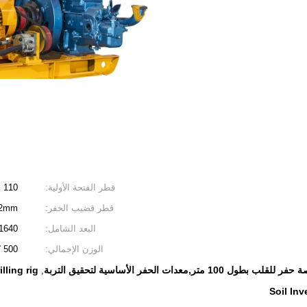
قطر الفتحة الأولية:
110 ملم
قطر قضيب الحفر:
42mm
البعد الشامل:
1640*1030*1440 مللي متر (طول × عرض × ارتف
الوزن الإجمالي:
500 كجم (لا يشمل وحدة الطاقة)
عدات الحفر الأساسية لتحقيق التربة
lling rig
,
Soil Inv