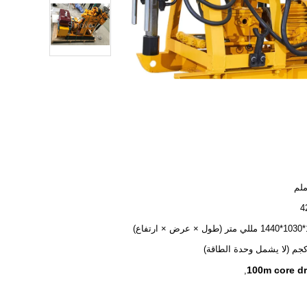
اع)
100m core dri
,