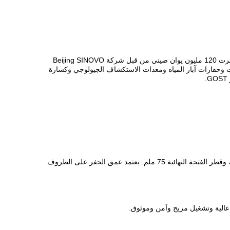
تقع شركة SINOVO Heavy Industry Co.,Ltd في منطقة Xianghe Emerging Industries Demonstration Zone، مقاطعة Hebei، والتي استثمرت 120 مليون يوان صيني من قبل شركة Beijing SINOVO
 الأكوام، مثل الرافعات وحفارات آبار المياه ومعدات الاستكشاف الجيولوجي وكسارة
4. يبلغ عمق الحفر الاسمي 100 متر؛ أقصى عمق 120 مترًا. يبلغ القطر الاسمي للفتحة الأولية 110 ملم، والقطر الأقصى للفتحة الأولية 130 ملم، وقطر الفتحة النهائية 75 ملم. يعتمد عمق الحفر على الظروف