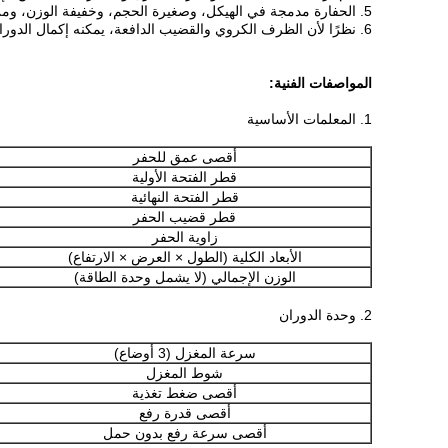
5. الحفارة مدمجة في الهيكل، وصغيرة الحجم، وخفيفة الوزن، ومن السهل تفكيكها، لذا فهي مريحة للانتقال من مكان إلى آخر ومناسبة للتطبيق في المناطق السهلية أو الجبلية.
6. نظرًا لأن الظرف الكروي والقضيب الدافعة، يمكنه إكمال الدوران دون توقف أثناء إعادة رفع المغزل.
المواصفات الفنية:
1. المعلمات الأساسية
أقصى عمق للحفر
قطر الفتحة الأولية
قطر الفتحة النهائية
قطر قضيب الحفر
زاوية الحفر
الأبعاد الكلية (الطول × العرض × الارتفاع)
الوزن الإجمالي (لا يشمل وحدة الطاقة)
2. وحدة الدوران
سرعة المغزل (3 أوضاع)
شوط المغزل
أقصى ضغط تغذية
أقصى قدرة رفع
أقصى سرعة رفع بدون حمل