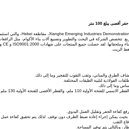
Internati في عام 2010 وتشغل مساحة 48000 متر مربع. تتخصص الشركة في البحث والتطوير وتصنيع آلات بناء
ها. لقد حصلت جميع المنتجات على شهادات ISO9001:2000 و CE و GOST.