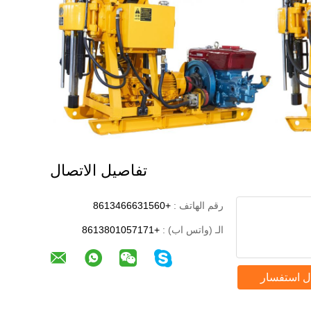
تفاصيل الاتصال
رقم الهاتف :
+8613466631560
الـ (واتس اب) :
+8613801057171
ل استفسار