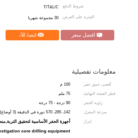
شروط الدفع:
T/T&L/C
القدرة على العرض:
30 مجموعة شهريا
افضل سعر
ﺎﺘﺼﻟ ﺍﻶﻧ
معلومات تفصيلية
أقصى عمق حفر:
100 م
قطر الفتحة النهائية:
75 ملم
زاوية الحفر:
90 درجة - 75 درجة
سرعة المغزل:
142، 285، 570 دورة في الدقيقة (3 أوضاع)
إبراز:
أجهزة الحفر الأساسية لتحقيق التربة,منصة حفر للقلب بطول 100 متر,م
estigation core drilling equipment