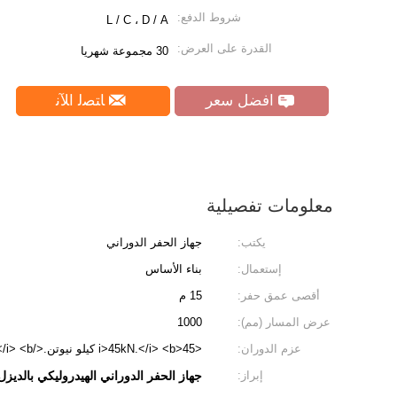
شروط الدفع:
L / C ، D / A
القدرة على العرض:
30 مجموعة شهريا
افضل سعر
ﺎﺘﺼﻟ ﺍﻶﻧ
معلومات تفصيلية
يكتب:
جهاز الحفر الدوراني
إستعمال:
بناء الأساس
أقصى عمق حفر:
15 م
عرض المسار (مم):
1000
عزم الدوران:
<i>45kN.</i> <b>45 كيلو نيوتن.</b> <i>m</i> <b>م</b>
إبراز:
جهاز الحفر الدوراني الهيدروليكي بالديزل