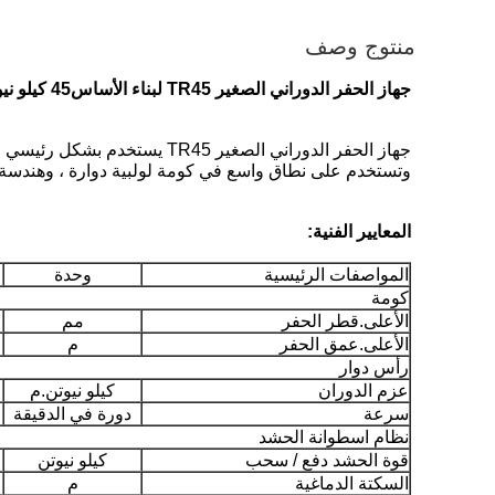
منتوج وصف
جهاز الحفر الدوراني الصغير TR45 لبناء الأساس
45 كيلو نيوتن متر
جهاز الحفر الدوراني الصغير 
وتستخدم على نطاق واسع في كومة لولبية دوارة ، وهندسة الخ
المعايير الفنية:
المواصفات الرئيسية
وحدة
كومة
الأعلى.قطر الحفر
مم
الأعلى.عمق الحفر
م
رأس دوار
عزم الدوران
كيلو نيوتن.م
سرعة
دورة في الدقيقة
نظام اسطوانة الحشد
قوة الحشد دفع / سحب
كيلو نيوتن
السكتة الدماغية
م