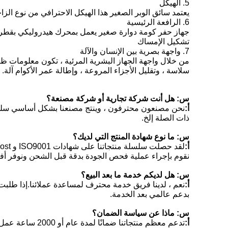
5. الهيكل
يعتمد سائق الوبر الصغير هذا الهيكل الاحترافي من نوع الزاحف الهيدرولي
6. الرافعة الرئيسية
جهاز حفر كومة دوارة صغير يعمل بمحرك هيدروليكي بقطر كب
تشكيل الإمساك
7. واجهة بصرية بين الإنسان والآلة
من خلال واجهة الجهاز البشرية المرئية ، تكون معلومات ظر
سلاسة ، وتقليل الأجزاء المروعة ، وإطالة عمر الأكوام آلة.
س: هل أنت شركة تجارية أو شركة مصنعة؟
أ:
نحن مصنعون محترفون ، وينتج مصنعنا بشكل أساسي سلسلة 
ذات الصلة إلخ.
س: ما نوع شهادة المنتج التي لديك؟
أ:
لقد حصلت سلسلة منتجاتنا على شهادات ISO9001 و Gost و CE.
نقوم بإجراء عملية فحص الجودة بدقة قبل الشحن ونوفر أفضل
س: هل لديكم خدمة ما بعد البيع؟
أ:
بدعم عالمي بعد الخدمة.
س: ماذا عن سياسة الضمان؟
أ:
تدعم معظم منتجاتنا ضمانًا لمدة عام أو 2000 ساعة عمل ، يرجى استشارة خدمة العملاء للحصول على منتجات محددة