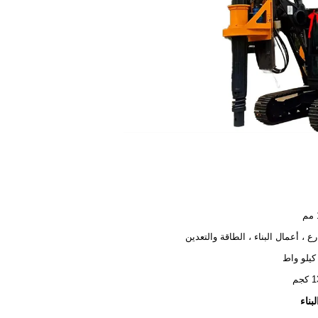
رع ، أعمال البناء ، الطاقة والتعدين
جم
بناء