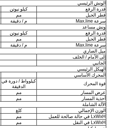
الونش الرئيسي
قدرة الرفع
كيلو نيوتن
قطر الحبل
مم
سرعة Max.line
م / دقيقة
ونش مساعد
قدرة الرفع
كيلو نيوتن
قطر الحبل
مم
سرعة Max.line
م / دقيقة
ميل الصاري
إلى الأمام / الخلف
الجانبي
الهيكل الرئيسي
المحرك الأساسي
كيلوواط / دورة في
قوة المحرك
الدقيقة
عرض المسار
مم
أحذية المسار
مم
الآلة الشاملة
الوزن الإجمالي
كلغ
LxWxH في حالة صالحة للعمل
مم
LxWxH في النقل
مم