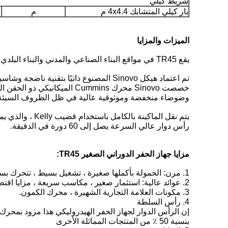
شريط كيلي
بار كيلي المتشابك 4x4.4 م
م
الميزات والمزايا
يقع TR45 في مواقع البناء الصناعي والمدني والبناء البلدي في المدن الصغيرة.يمكن أن يؤدي البناء الفعال والتشغيل السريع في نطاق قطر بئر 1.0 متر وعمق بئر 15 متر.
تم اعتماد هيكل Sinovo المصنوع ذاتيًا بتقنية ناضجة وشاسيه مقوى وموثوقية عمل أعلى وصيانة أكثر ملاءمة.
خصصت Sinovo محرك Cummins 
وضوضاء منخفضة وموثوقية عالية في ظل الظروف السيئة.ي
يتم نقل الماكينة بالكامل باستخدام قضيب Kelly ، والذي يمكن نقله بسرعة دون تفكيك.
رأس دوار عالي السرعة يصل إلى 60 دورة في الدقيقة.
مزايا جهاز الحفر الدوراني الصغير TR45:
1. مرن: الحمولة بأكملها صغيرة ، تشغيل بسيط ، تتحرك بسرعة ، انتقال مناسب ، إلخ.
2. عوائد عالية: استثمار صغير ، مكاسب سريعة ، مزايا اقتصادية لا يمكن استبدالها.
3. مكونات العلامة التجارية الشهيرة ، محرك الكمون.
4. رأس السلطة
إن الرأس الدوار لجهاز الحفر الهيدروليكي هذا مزود بمحر
بنسبة 50 ٪ من المنتجات المماثلة الأخرى