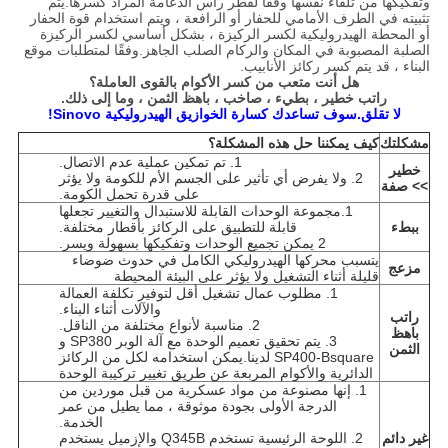
وتفكيكها من تلقاء نفسها وفقًا لقطر رأس الدعامة المراد كسرها.يتم
تثبيته في الطرف الأمامي للحفار أو الرافعة ، ويتم استخدام قوة الحفار
أو المحطة الهيدروليكية لكسر الركيزة ، بشكل أساسي لكسر الركيزة
الصلبة المصبوبة في المكان والركام الصلب الجاهز.وفقًا لمتطلبات موقع
البناء ، قد يتم كسر ركائز الأنابيب.
هل أنت متعب من كسر الأكوام بالقوى العاملة؟
راتب خطير ، بطيء ، صاخب ، باهظ الثمن ، وما إلى ذلك.
لا تقلق.سوف تساعدك كسارة الخوازيق الهيدروليكية Sinovo!
مشكلتك
كيف يمكننا حل هذه المشكلة؟
1. تم تمكين عملية عدم الاتصال.
خطير
2. ولا يفرض أي تأثير على الجسم الأم للكومة ولا يؤثر
>> صفة
على قدرة تحمل الكومة.
1.مجموعة الوحدات القابلة للاستبدال والتغيير تجعلها
ببطء
قابلة للتطبيق على الركائز بأقطار مختلفة.
2 يمكن تجميع الوحدات وتفكيكها بسهولة ويسر.
يتسبب محركها الهيدروليكي الكامل في حدوث ضوضاء
مزعج
قليلة أثناء التشغيل ولا يؤثر على البيئة المحيطة
1. مطلوب عمال تشغيل أقل لتوفير تكلفة العمالة
والآلات أثناء البناء.
راتب
2. مناسبة لأنواع مختلفة من الناقل.
باهظ
3. يتم تحقيق تعميم الوحدة مع آلة الوبر SP380 و
الثمن
SP400-Bsquare لدينا.يمكن استخدامه لكل من الركائز
الدائرية والأكوام المربعة عن طريق تغيير تركيبة الوحدة
1. إنها مصنوعة من مواد عسكرية من قبل موردين من
الدرجة الأولى بجودة موثوقة ، مما يطيل من عمر
الخدمة.
غير دائم
2. اللوحة الرئيسية تستخدم Q345B والإزميل يستخدم