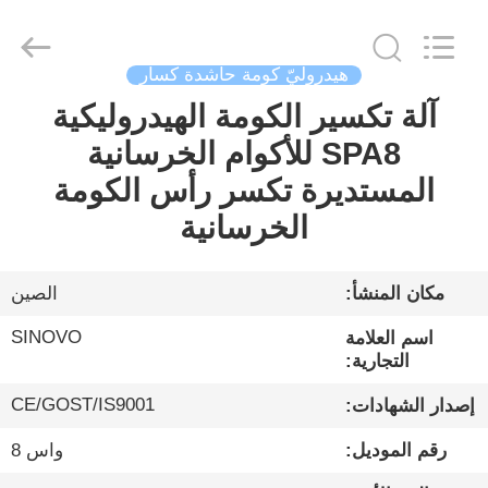
Sinovo
International
&
Sinovo
Heavy
هيدروليّ كومة حاشدة كسار
Industry
Co.Ltd..
All
آلة تكسير الكومة الهيدروليكية
الصفحة
Rights
Reserved.
SPA8 للأكوام الخرسانية
الرئيسية
المستديرة تكسر رأس الكومة
منتجات
الخرسانية
عرض
مكان المنشأ:
الصين
الواقع
SINOVO
اسم العلامة
الافتراضي
التجارية:
CE/GOST/IS9001
إصدار الشهادات:
معلومات
رقم الموديل:
واس 8
عنا