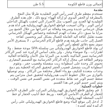
إجمالي وزن قاطع الكومة
5.5 طن
مقدمة
تستخدم معظم طرق كسر رأس الوبر التقليدية طرقًا مثل النفخ
بالمطرقة أو الحفر اليدوي أو إزالة الهواء ؛ومع ذلك ، فإن هذه الطرق
التقليدية لها العديد من العيوب مثل الأضرار التي لحقت بالهيكل الداخلي
لرأس الوبر ، والآن أصبحت قواطع الخوازيق الهيدروليكية هي أداة هدم
هيكل خرساني جديدة وسريعة وفعالة تم اختراعها من خلال الجمع بين
مزايا ما سبق- ذكر معدات الهدم المختلفة وخصائص الهيكل الخرساني
نفسه.تقليل كثافة اليد العاملة للعمال بشكل كبير وتحسين كفاءة
العمل.إلى جانب طريقة هدم قاطع الركام الخرساني ، لا يستغرق الأمر
سوى بضع دقائق لقطع رأس الوبر.
لن يولد قاطع الخوازيق الهيدروليكي من سلسلة SPA موجة ضغط ، ولا
اهتزازات ، ولا ضوضاء وغبار ، ولن يتلف أساس الركيزة عند كسر الركائز
الخرسانية.تتميز الماكينة بالعديد من المزايا مثل الأمان والكفاءة العالية
وتوفير الطاقة في مجال إزالة الركائز الخرسانية.مع التصميم المعياري ،
تحتوي كل وحدة على أسطوانة زيت منفصلة وقضيب حفر ، وتقوم
أسطوانة الزيت بتشغيل قضيب الحفر لتحقيق الحركة الخطية.يتم دمج
وحدات متعددة للتكيف مع بناء أقطار مختلفة من الركائز ، ويتم توصيلها
بالتوازي من خلال خطوط أنابيب هيدروليكية لتحقيق عمل متزامن.يتم
ضغط جسم الوبر عند نقاط متعددة في نفس القسم في نفس الوقت ،
ويتم كسر جسم الوبر في هذا القسم.
خطوات العملية:
1. قم بتعليق قاطع الخوازيق الهيدروليكي المركب على الطرف الأمامي
للحفار أو الطرف الأمامي للرافعة ، وربط خط أنابيب الحفار أو خط
أنابيب المحطة الهيدروليكية ؛
2. ادخل إلى موقع البناء وضع قاطع الخوازيق الهيدروليكي على رأس
الركيزة ليتم كسره ؛