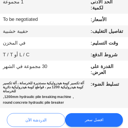
الحد الأدنى
1 مجموعة
لكمية:
جولة
To be negotiated
الأسعار:
في
تفاصيل التغليف:
حقيبة خشبية
المعمل
وقت التسليم:
في المخزن
مراقبة
شروط الدفع:
L / C أو T / T
الجودة
القدرة على
30 مجموعة في الشهر
العرض:
اتصل
آلة تكسير كومة هيدروليكية مستديرة للخرسانة ، آلة تكسير
تسليط الضوء:
بنا
كومة هيدروليكية 1200 مم ، قواطع كومة هيدروليكية دائرية
للخرسانة
,
,
1200mm hydraulic pile breaking machine
round concrete hydraulic pile breaker
الدردشة
الآن
افضل سعر
الدردشة الآن