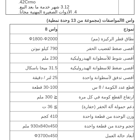
42Crmo.
3.12 شهر خدمة ما بعد البيع.
4. الأدوات الصغيرة المهنية مجانا.
واس 8
المواصفات (مجموعة من 13 وحدة نمطية)
نموذج
واس 8
نطاق قطر الركيزة (مم)
Ф1800-Ф2000
أقصى ضغط لقضيب الحفر
790 كيلو نيوتن
أقصى شوط للأسطوانة الهيدروليكية
230 ملم
أقصى ضغط للاسطوانة الهيدروليكية
31.5 ميجا باسكال
أقصى تدفق لأسطوانة واحدة
25 لتر / دقيقة
قطع عدد الكومة / 8 س
30-100 قطعة
ارتفاع القطع كومة في كل مرة
≦ 300 ملم
دعم حمولة آلة الحفر (حفارة)
≧ 36 ت
وزن الوحدة من قطعة واحدة
410 كجم
حجم وحدة من قطعة واحدة
930x840x450 ملم
أبعاد حالة العمل
Ф3700x450