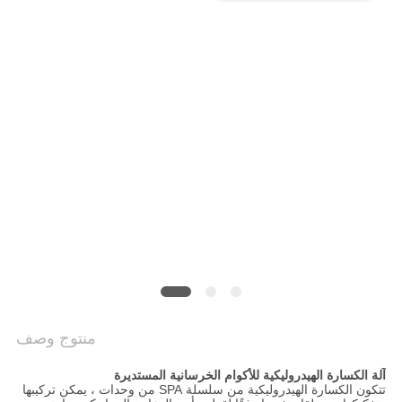
COMPANY
NEWS
خريطة
الموقع
سياسة
الخصوصية
منتوج وصف
آلة الكسارة الهيدروليكية للأكوام الخرسانية المستديرة
تتكون الكسارة الهيدروليكية من سلسلة SPA من وحدات ، يمكن تركيبها