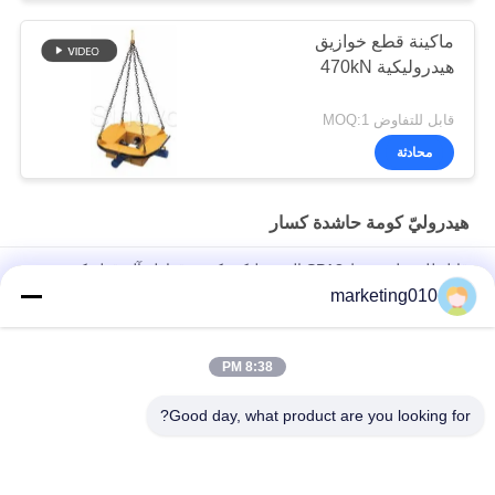
ماكينة قطع خوازيق
هيدروليكية 470kN
قابل للتفاوض MOQ:1
محادثة
هيدروليّ كومة حاشدة كسار
قابل للتعديل بسيط SPA8 الهيدروليكية كومة قواطع آلة قطع كومة
ملموسة ، رأس كومة مع شهادة CE / GOST / ISO9001
marketing010
آلة التجزئة الهيدروليكية في التعدين
8:38 PM
قطع عرض الجدار 800 مم قواطع كومة هيدروليكية قواطع الجدار
الهيدروليكية قاطع الجدار ، كسر الجدار أو الشعاع
Good day, what product are you looking for?
فئات شعبية
جميع