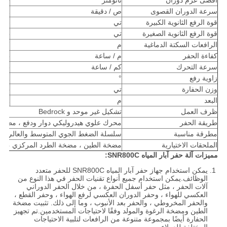
أقصى عزم دوران
نانومتر
500
سرعة الدوران القصوى
ص / دقيقة
142
قوة الرفع الثانوية الكبيرة
تي
-
قوة الرفع الثانوية الصغيرة
تي
1.5
الرافعات السكتة الدماغية
م
1.7
كفاءة الحفر
م / ساعة
-35
سرعة التحرك
كم / ساعة
5
زاوية رفع
°
21
وزن الحفارة
تي
7.5
البعد
م
6.2 * 2.25 * 2.85
ظرف العمل
تشكيل غير موحد و Bedrock
طريقة الحفر
محرك علوي هيدروليكي دوار ودفع ، مطرق
مطرقة مناسبة
سلسلة الضغط الجوي المتوسط ​​والعالي
الملحقات الاختيارية
مضخة الطين ، مضخة الطرد المركزي ، الم
مميزات آلة حفر آبار المياه SNR800C:
يمكن استخدام جهاز حفر آبار المياه SNR800C للحفر متعدد
الوظائف.يمكن استخدام جميع أنواع تقنيات الحفر في هذا النوع من
آلات الحفر ، مثل حفر أسفل الحفرة ، من خلال الحفر الدوراني
العكسي للهواء ، وحفر الدوران العكسي لرفع الهواء ، وحفر القطع ،
والحفر المخروطي ، والحفر بعد الأنبوب ، وما إلى ذلك. تثبيت مضخة
الطين ومضخة الرغوة والمولد وفقًا لاحتياجات المستخدمين.تم تجهيز
الحفارة أيضًا بمجموعة متنوعة من الرافعات لتلبية الاحتياجات