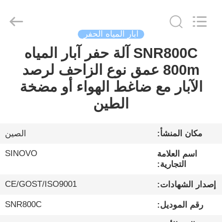
Sinovo
International
&
Sinovo
Heavy
آبار المياه الحفر
Industry
Co.Ltd..
All
SNR800C آلة حفر آبار المياه
الصفحة
Rights
Reserved.
800m عمق نوع الزاحف لرصد
الرئيسية
الآبار مع ضاغط الهواء أو مضخة
منتجات
الطين
عرض
مكان المنشأ:
الصين
الواقع
SINOVO
اسم العلامة
الافتراضي
التجارية:
CE/GOST/ISO9001
إصدار الشهادات:
معلومات
SNR800C
رقم الموديل:
عنا