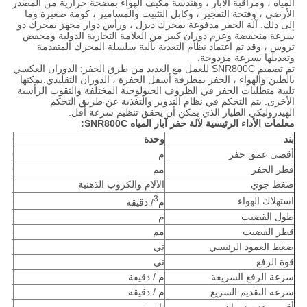
المياه ، ومراقبة الآبار ، وهندسة مكيف الهواء بمضخة حرارية من المصدر
الأرضي ، وفتحة التفجير ، وكابل التثبيت والمسامير ، كومة صغيرة وما
إلى ذلك. آلة الحفر مدفوعة بمحرك ديزل ، ورأس دوار مجهز بمحرك ذو
سرعة منخفضة وعزم دوران كبير من العلامة التجارية الدولية ومخفض
تروس ، وقد تم اعتماد نظام التغذية بآلية سلسلة المحرك المتقدمة
وتعديلها بسرعة مزدوجة.
تم تصميم SNR800C للعمل مع العديد من طرق الحفر: الدوران العكسي
بالطين والهواء ، الحفر بمطرقة أسفل الحفرة ، الدوران التقليدي.يمكنها
تلبية متطلبات الحفر في الظروف الجيولوجية المختلفة والثقوب الرأسية
الأخرى. يتم التحكم في نظام التدوير والتغذية عن طريق التحكم
الهيدروليكي الطيار الذي يمكن أن يحقق تنظيم سرعة أقل.
معلمات الأداء الرئيسية لآلة حفر آبار المياه SNR800C:
بند
وحدة
800
أقصى عمق حفر
م
800
قطر الحفر
مم
550
ضغط جوي
الآلام والكروب الذهنية
6-8
3
استهلاك الهواء
-96
م
/ دقيقة
طول القضيب
م
6
قطر القضيب
مم
114
ضغط العمود الرئيسي
تي
8
قوة الرفع
تي
43
سرعة الرفع السريعة
م / دقيقة
19
سرعة التقديم السريع
م / دقيقة
38