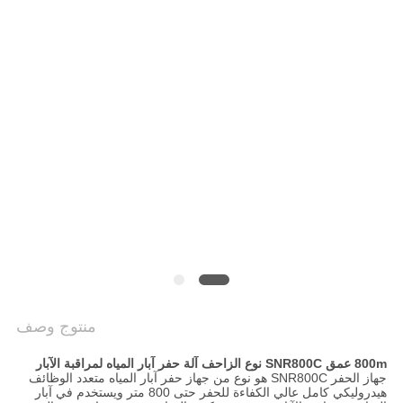
COMPANY
NEWS
خريطة
الموقع
سياسة
الخصوصية
منتوج وصف
800m عمق SNR800C نوع الزاحف آلة حفر آبار المياه لمراقبة الآبار
جهاز الحفر SNR800C هو نوع من جهاز حفر آبار المياه متعدد الوظائف
هيدروليكي كامل عالي الكفاءة للحفر حتى 800 متر ويستخدم في آبار