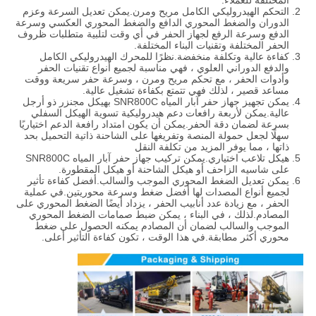
المختلفة للعملاء.
التحكم الهيدروليكي الكامل مريح ومرن.يمكن تعديل السرعة وعزم
الدوران والضغط المحوري الدافع والضغط المحوري العكسي وسرعة
الدفع وسرعة الرفع لجهاز الحفر في أي وقت لتلبية متطلبات ظروف
الحفر المختلفة وتقنيات البناء المختلفة.
كفاءة عالية وتكلفة منخفضة.نظرًا للمحرك الهيدروليكي الكامل
والدفع الدوراني العلوي ، فهي مناسبة لجميع أنواع تقنيات الحفر
وأدوات الحفر ، مع تحكم مريح ومرن ، وسرعة حفر سريعة ووقت
مساعد قصير ، لذلك فهي تتمتع بكفاءة تشغيل عالية.
يمكن تجهيز جهاز حفر آبار المياه SNR800C بهيكل مجنزر ذو أرجل
عالية.يمكن لأربعة رافعات دعم هيدروليكية تسوية الهيكل السفلي
بسرعة لضمان دقة الحفر.يمكن أن يكون امتداد رافعة الدعم اختياريًا
سهلًا لجعل حمولة المنصة وتفريغها على الشاحنة ذاتية التحميل بحد
ذاتها ، مما يوفر المزيد من تكلفة النقل
هيكل تلاعب اختياري.يمكن تركيب جهاز حفر آبار المياه SNR800C
على شاسيه الزاحف أو هيكل الشاحنة أو هيكل المقطورة.
يمكن تعديل الضغط المحوري الموجب والسالب.أفضل كفاءة تأثير
لجميع أنواع المصدات لها أفضل ضغط وسرعة محوريتين.في عملية
الحفر ، مع زيادة عدد أنابيب الحفر ، يزداد أيضًا الضغط المحوري على
المصادم.لذلك ، في البناء ، يمكن ضبط صمامات الضغط المحوري
الموجب والسالب لضمان أن المصادم يمكنه الحصول على ضغط
محوري أكثر مطابقة.في هذا الوقت ، تكون كفاءة التأثير أعلى.