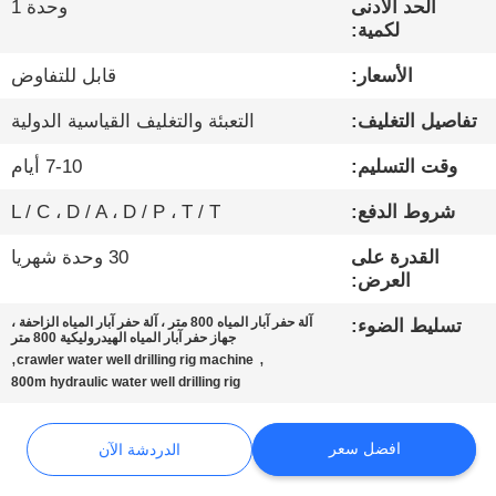
الحد الأدنى
وحدة 1
لكمية:
جولة
الأسعار:
قابل للتفاوض
في
تفاصيل التغليف:
التعبئة والتغليف القياسية الدولية
المعمل
وقت التسليم:
7-10 أيام
مراقبة
شروط الدفع:
L / C ، D / A ، D / P ، T / T
الجودة
القدرة على
30 وحدة شهريا
العرض:
اتصل
آلة حفر آبار المياه 800 متر ، آلة حفر آبار المياه الزاحفة ،
تسليط الضوء:
بنا
جهاز حفر آبار المياه الهيدروليكية 800 متر
,
,
crawler water well drilling rig machine
800m hydraulic water well drilling rig
الدردشة
الآن
افضل سعر
الدردشة الآن