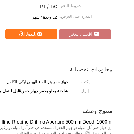
شروط الدفع:
L/C أو T/T
القدرة على العرض:
12 وحدة / شهر
افضل سعر
ﺎﺘﺼﻟ ﺍﻶﻧ
معلومات تفصيلية
يكتب:
جهاز حفر بئر الماء الهيدروليكي الكامل
إبراز:
شاحنة يعلو يحفر جهاز حفر,قابل للنقل م
منتوج وصف
lling Ripping Drilling Aperture 500mm Depth 1000m
إن جهاز حفر آبار المياه هو جهاز الحفر المستخدم في حفر آبار المياه ، وتركي
من المياه حفر الآبار ، والتي هي الحفر الدوارة ، حفر قرع المثقاب.