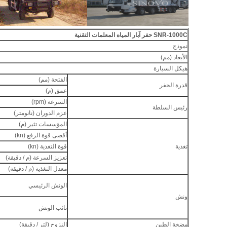
SNR-1000C حفر آبار المياه المعلمات التقنية
نموذج
الأبعاد (مم)
هيكل السيارة
الفتحة (مم)
قدرة الحفر
عمق (م)
السرعة (rpm)
رئيس السلطة
عزم الدوران (نانومتر)
المؤسسات تثير (م)
أقصى قوة الرفع (kn)
تغذية
قوة التغذية (kn)
تعزيز السرعة (م / دقيقة)
معدل التغذية (م / دقيقة)
الونش الرئيسي
ونش
نائب الونش
مضخة الطين
النزوح (لتر / دقيقة)