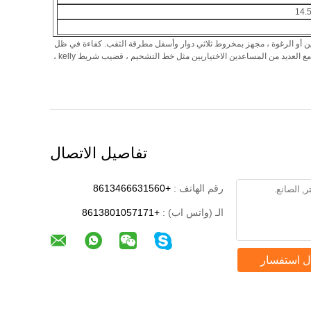
14.
شاحنة أو مقطورة يستخدم نظام دوران الهواء ، الطين أو الرغوة ، مجهز بمخروط ثلاثي دوار وأسفل مطرقة الثقب. كفاءة في ظل
العديد من الظروف الجيولوجية ، مثل الطين ، طبقة التربة الرملية ، حجر الأساس ، إلخ. من أجل تلبية جميع متطلبات حفر آبار المياه ، يمكن تركيب جهاز حفر آبار المياه لدينا مع العديد من المساعدين الاختياريين مثل خط التشحيم ، قضيب شريط kelly ،
تفاصيل الاتصال
رقم الهاتف :
+8613466631560
الـ (واتس اب) :
+8613801057171
ل استفسار