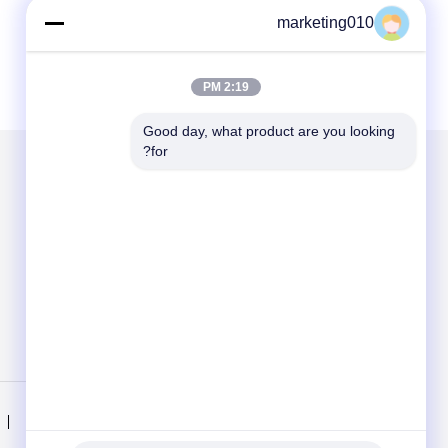
marketing010
2:19 PM
Good day, what product are you looking 
for?
الاقسام
حول نا
هيدروليّ كومة حاشدة كسار
ماكينة الحفر الدوارة
الحفر الأساسية
CFA تجهيز
منزل
المنتجات