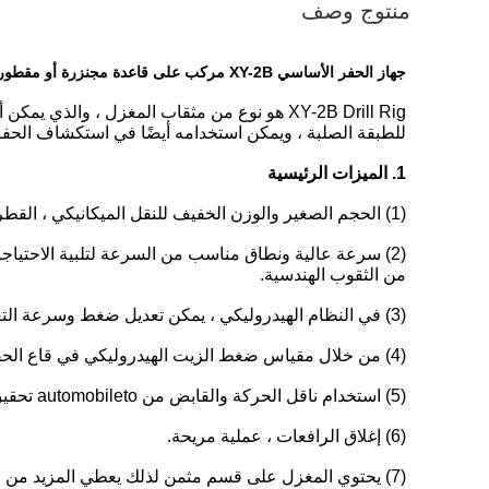
منتوج وصف
جهاز الحفر الأساسي XY-2B مركب على قاعدة مجنزرة أو مقطورة
XY-2B Drill Rig هو نوع من مثقاب المغزل ،
للطبقة الصلبة ، ويمكن استخدامه أيضًا في استكشاف الحفر وقاعدة أو حفرة الحصة.عم
1. الميزات الرئيسية
(1) الحجم الصغير والوزن الخفيف للنقل الميكانيكي ، القطر الرئيسي للعمود الرأسي ، المسافة الطويلة من الدعم والصلابة الجيدة ، كيلي السداسية يضمن نقل عزم الدوران.
(2) سرعة عالية ونطاق مناسب من السرعة لتلبية الاحتياجات المتنوعة لحفر مثقاب الماس صغير القطر ، وحفر مثقاب كربيد كبير وجميع الأنواع
من الثقوب الهندسية.
(3) في النظام الهيدروليكي ، يمكن تعديل ضغط وسرعة التغذية أثناء الحفر لملاءمة الطبقات المختلفة.
(4) من خلال مقياس ضغط الزيت الهيدروليكي في قاع الحفرة ، احصل على معلومات حول ضغط التغذية.
(5) استخدام ناقل الحركة والقابض من automobileto تحقيق التعميم الجيد وسهولة الإصلاح والصيانة.
(6) إغلاق الرافعات ، عملية مريحة.
(7) يحتوي المغزل على قسم مثمن لذلك يعطي المزيد من عزم الدوران.