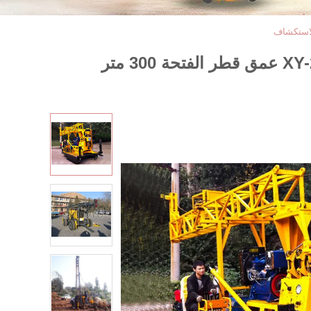
جهاز الحفر الأساسي المحمول من نوع المقطورة أو الزاحف XY-2B Φ80mm-Φ520mm عمق قطر الفتحة 300 متر