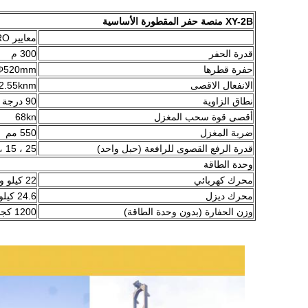
XY-2B منصة حفر المقطورة الأساسية
معايير EURO
قدرة الحفر
300 م
حفرة قطرها
Φ520mm
الانفعال الاقصى
2.55knm
نطاق الزاوية
90 درجة -70 درجة
أقصى قوة سحب المغزل
68kn
ضربة المغزل
550 مم
قدرة الرفع القصوى للرافعة (حبل واحد)
25 ، 15 ، 7.5 كون
وحدة الطاقة
محرك كهربائي
22 كيلو واط
محرك ديزل
24.6 كيلو واط
وزن الحفارة (بدون وحدة الطاقة)
1200 كجم