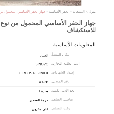
منزل
>
المنتجات
>
الحفر الأساسية
>
جهاز الحفر الأساسي المحمول من نوع المقطورة أو الزاحف 520mm
للاستكشاف
المعلومات الأساسية
مكان المنشأ:
الصين
اسم العلامة التجارية:
SINOVO
إصدار الشهادات:
CE/GOST/ISO9001
رقم الموديل:
XY-2B
الحد الأدنى لكمية:
وحدة 1
تفاصيل التغليف:
حزمة التصدير
وقت التسليم:
على مخزون