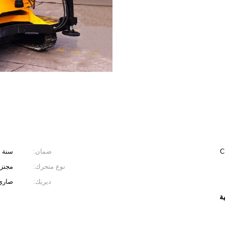
ضمان:
سنة و
نوع متحرك:
مجنزر
ديريك:
صاري 
ة