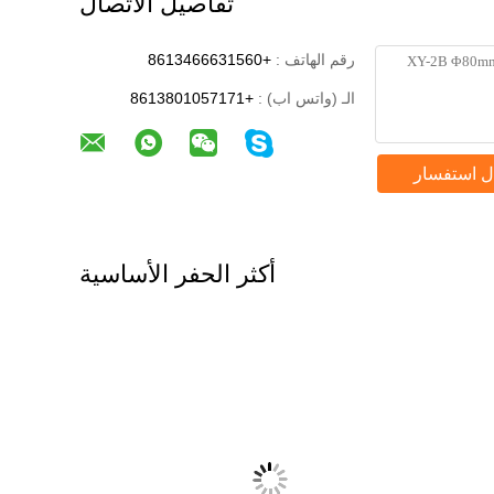
تفاصيل الاتصال
رقم الهاتف :
+8613466631560
الـ (واتس اب) :
+8613801057171
ل استفسار
أكثر الحفر الأساسية