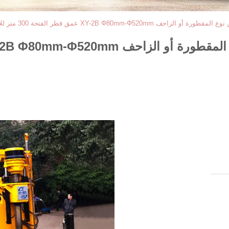
XY-2B Φ80mm-Φ عمق قطر الفتحة 300 متر للاستكشاف