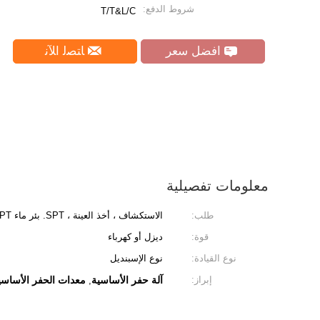
شروط الدفع:
T/T&L/C
افضل سعر
ﺎﺘﺼﻟ ﺍﻶﻧ
معلومات تفصيلية
طلب:
الاستكشاف ، أخذ العينة ، SPT. بئر ماء CPT
قوة:
ديزل أو كهرباء
نوع القيادة:
نوع الإسبنديل
إبراز:
آلة حفر الأساسية
معدات الحفر الأساسي
,