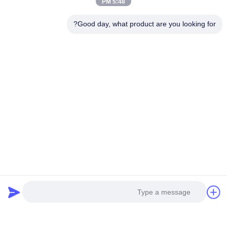
5:48 PM
CFA تجهيز
Good day, what product are you looking for?
قوة حفر عالية TR250W CFA متعددة الوظائف المهنية مطرقة
هيدروليكية الحفر الروتاري جهاز حفر كومة سائق
أجهزة الحفر المتقدمة
أعمال البناء 800 مم بئر قطر مؤسسة الحفر الهيدروليكية الخوازيق
منجم جهاز الحفر الدوراني
فئات شعبية
جميع
هيدروليّ كومة حاشدة 
ماكينة الحفر الدوارة
كسار
CFA تجهيز
الحفر الأساسية
الدردشة الآن
Casing مدور
آبار المياه الحفر