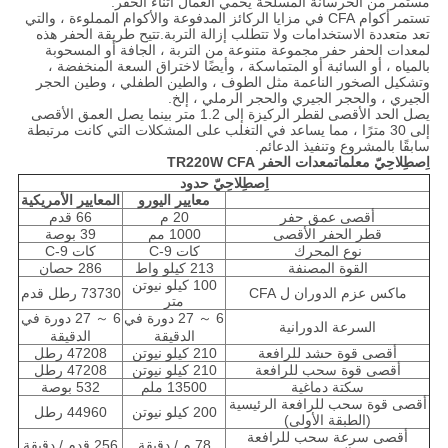
مستمر من الخرسانة المسلحة يحمي العمال أثناء الحفر.
تستمر أكوام CFA في مزايا الركائز المدفوعة والأكوام المملوءة ، والتي
تعد متعددة الاستخدامات ولا تتطلب إزالة التربة.تتيح طريقة الحفر هذه
لمعدات الحفر حفر مجموعة متنوعة من التربة ، الجافة أو المسحوبة
بالمياه ، أو السائبة أو المتماسكة ، وأيضًا لاختراق السعة المنخفضة ،
وتشكيل الصخور الناعمة مثل الطوف ، والطين الطفلي ، وطين الحجر
الجيري ، والحجر الجيري والحجر الرملي ، إلخ.
يصل الحد الأقصى لقطر الركيزة إلى 1.2 متر بينما يصل العمق الأقصى
إلى 30 مترًا ، مما يساعد في التغلب على المشكلات التي كانت مرتبطة
سابقًا بالمشروع وتنفيذ الدعائم.
اِصطِلاحِيّ
معلمات
معدات الحفر TR220W CFA
اِصطِلاحِيّ
حدود
معايير اليورو
المعايير الأمريكية
أقصى عمق حفر
20 م
66 قدم
قطر الحفر الأقصى
1000 مم
39 بوصة
نوع المحرك
كات C-9
كات C-9
القوة المصنفة
213 كيلو واط
286 حصان
100 كيلو نيوتن
ماكس عزم الدوران ل CFA
73730 رطل قدم
متر
6 ～ 27 دورة في
6 ～ 27 دورة في
السرعة الدورانية
الدقيقة
الدقيقة
أقصى قوة حشد للرافعة
210 كيلو نيوتن
47208 رطل
أقصى قوة سحب للرافعة
210 كيلو نيوتن
47208 رطل
سكتة دماغية
13500 ملم
532 بوصة
أقصى قوة سحب للرافعة الرئيسية
200 كيلو نيوتن
44960 رطل
(الطبقة الأولى)
أقصى سرعة سحب للرافعة
78 م / دقيقة
256 قدم / دقيقة