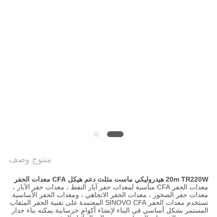
COMPANY
NEWS
خريطة
الموقع
سياسة
الخصوصية
منتوج وصف
20m TR220W هيدروليكي ماست مثلث دعم هيكل CFA معدات الحفر
معدات الحفر CFA مناسبة لمعدات حفر آبار النفط ، معدات حفر الآبار ،
معدات حفر الصخور ، معدات الحفر الاتجاهي ، ومعدات الحفر الأساسية.
تستخدم معدات الحفر SINOVO CFA المعتمدة على تقنية الحفر المثقاب
المستمر بشكل أساسي في البناء لإنشاء أكوام خرسانية.يمكنه بناء جدار