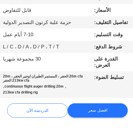
الأسعار:
قابل للتفاوض
جولة
تفاصيل التغليف:
حزمة علبة كرتون التصدير الدولية
في
المعمل
وقت التسليم:
7-10 أيام عمل
شروط الدفع:
L / C ، D / A ، D / P ، T / T
مراقبة
القدرة على
30 مجموعة شهريا
الجودة
العرض:
20m cfa الحفر ، المستمر الطيران اوجير الحفر 20m ،
تسليط الضوء:
اتصل
213kw cfa الحفر
,
,
continuous flight auger drilling 20m
بنا
213kw cfa drilling rig
الدردشة
افضل سعر
الدردشة الآن
الآن