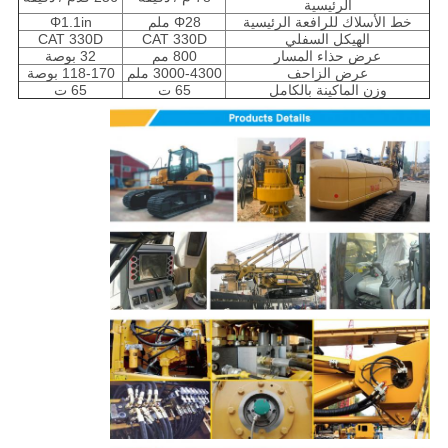
الرئيسية
خط الأسلاك للرافعة الرئيسية
Φ28 ملم
Φ1.1in
الهيكل السفلي
CAT 330D
CAT 330D
عرض حذاء المسار
800 مم
32 بوصة
عرض الزاحف
3000-4300 ملم
118-170 بوصة
وزن الماكينة بالكامل
65 ت
65 ت