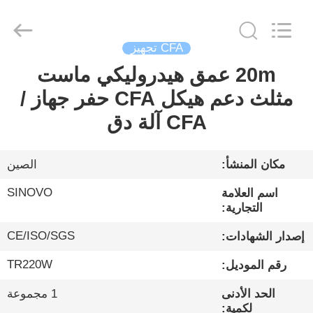
Sinovo
International
&
Sinovo
Heavy
CFA تجهيز
Industry
Co.Ltd..
All
20m عمق هيدروليكي ماست
الصفحة
Rights
Reserved.
مثلث دعم هيكل CFA حفر جهاز /
الرئيسية
CFA آلة دق
منتجات
مكان المنشأ:
الصين
عرض
SINOVO
اسم العلامة
الواقع
التجارية:
الافتراضي
CE/ISO/SGS
إصدار الشهادات:
TR220W
رقم الموديل:
معلومات
الحد الأدنى
1 مجموعة
عنا
لكمية: