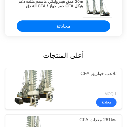
20m عمق هيدروليكي ماست مثلث دعم
هيكل CFA حفر جهاز / CFA آلة دق
محادثة
أعلى المنتجات
تلاعب خوازيق CFA
MOQ:1
محادثة
261kw معدات CFA