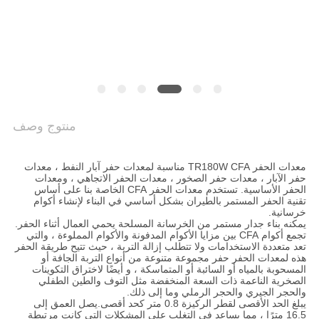
COMPANY
NEWS
خريطة
الموقع
منتوج وصف
سياسة
معدات الحفر TR180W CFA مناسبة لمعدات حفر آبار النفط ، معدات
الخصوصية
حفر الآبار ، معدات حفر الصخور ، معدات الحفر الاتجاهي ، ومعدات
الحفر الأساسية. تستخدم معدات الحفر CFA الخاصة بنا على أساس
تقنية الحفر المستمر بالطيران بشكل أساسي في البناء لإنشاء أكوام
خرسانية.
يمكنه بناء جدار مستمر من الخرسانة المسلحة يحمي العمال أثناء الحفر.
تجمع أكوام CFA بين مزايا الأكوام المدفونة والأكوام المملوءة ، والتي
تعد متعددة الاستخدامات ولا تتطلب إزالة التربة ، حيث تتيح طريقة الحفر
هذه لمعدات الحفر حفر مجموعة متنوعة من أنواع التربة الجافة أو
المسحوبة بالمياه أو السائبة أو المتماسكة ، و أيضًا لاختراق التكوينات
الصخرية الناعمة ذات السعة المنخفضة مثل التوف والطين الطفلي
والحجر الجيري والحجر الرملي وما إلى ذلك.
يبلغ الحد الأقصى لقطر الركيزة 0.8 متر كحد أقصى.يصل العمق إلى
16.5 مترًا ، مما يساعد في التغلب على المشكلات التي كانت مرتبطة