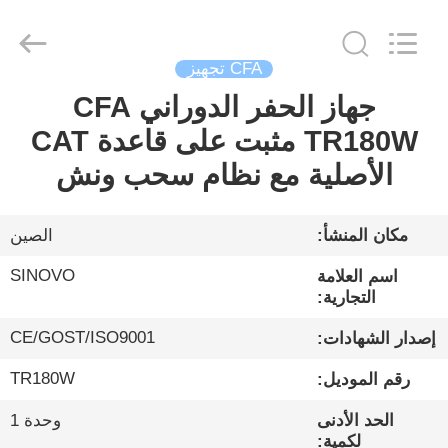
Sinovo
International
&
Sinovo
Heavy
CFA تجهيز
Industry
Co.Ltd..
All
جهاز الحفر الدوراني CFA
الصفحة
Rights
Reserved.
TR180W مثبت على قاعدة CAT
الرئيسية
الأصلية مع نظام سحب ونش
منتجات
مكان المنشأ:
الصين
عرض
SINOVO
اسم العلامة
الواقع
التجارية:
الافتراضي
CE/GOST/ISO9001
إصدار الشهادات:
TR180W
رقم الموديل:
معلومات
الحد الأدنى
وحدة 1
عنا
لكمية: