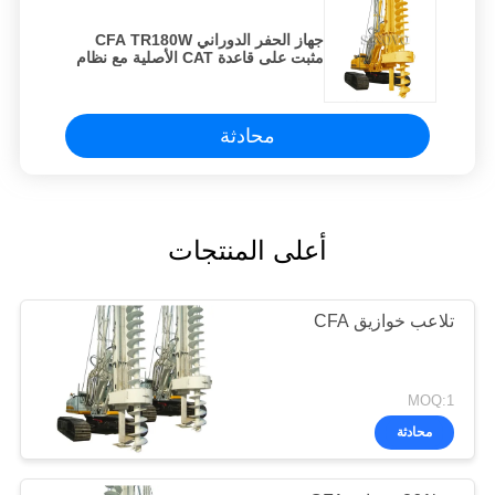
جهاز الحفر الدوراني CFA TR180W
مثبت على قاعدة CAT الأصلية مع نظام
سحب ونش
محادثة
أعلى المنتجات
تلاعب خوازيق CFA
MOQ:1
محادثة