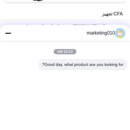
CFA تجهيز
قوة حفر عالية TR250W CFA متعددة الوظائف المهنية مطرقة
هيدروليكية الحفر الروتاري جهاز حفر كومة سائق
marketing010
أجهزة الحفر المتقدمة
10:23 AM
أعمال البناء 800 مم بئر قطر مؤسسة الحفر الهيدروليكية الخوازيق
منجم جهاز الحفر الدوراني
Good day, what product are you looking for?
فئات شعبية
جميع
هيدروليّ كومة حاشدة 
ماكينة الحفر الدوارة
كسار
CFA تجهيز
الحفر الأساسية
Casing مدور
آبار المياه الحفر