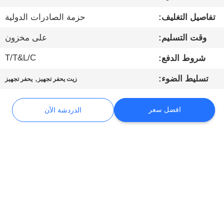
تفاصيل التغليف:
حزمة الصادرات الدولية
جولة
وقت التسليم:
على مخزون
في
المعمل
T/T&L/C
شروط الدفع:
,
تسليط الضوء:
زيت يحفر تجهيز
يحفر تجهيز
مراقبة
الجودة
افضل سعر
الدردشة الآن
اتصل
بنا
الدردشة
الآن