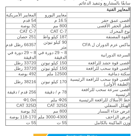
سابقًا بالمشاريع وتنفيذ الدعائم.
المعايير الفنية
معايير اليورو
المعايير الأمريكية
أقصى عمق حفر
16.5 م
54 قدم
قطر الحفر الأقصى
800 مم
32 بوصة
نوع المحرك
CAT C-7
CAT C-7
القوة المصنفة
187 كيلو واط
251 حصان
90 كيلو نيوتن
ماكس عزم الدوران ل CFA
66357 رطل قدم
متر
8 ~ 29 دورة في
8 ~ 29 دورة في
السرعة الدورانية
الدقيقة
الدقيقة
أقصى قوة حشد للرافعة
150 كيلو نيوتن
33720 رطل
أقصى قوة سحب للرافعة
150 كيلو نيوتن
33720 رطل
سكتة دماغية
12500 ملم
492 بوصة
أقصى قوة سحب للرافعة الرئيسية
170 كيلو نيوتن
38216 رطل
(الطبقة الأولى)
أقصى سرعة سحب للرافعة
78 م / دقيقة
256 قدم / دقيقة
الرئيسية
خط الأسلاك للرافعة الرئيسية
Φ26 ملم
Φ1.0in
الهيكل السفلي
CAT 325D
CAT 325D
عرض حذاء المسار
800 مم
32 بوصة
عرض الزاحف
3000-4300 ملم
118-170 بوصة
وزن الماكينة بالكامل
55 ت
55 ت