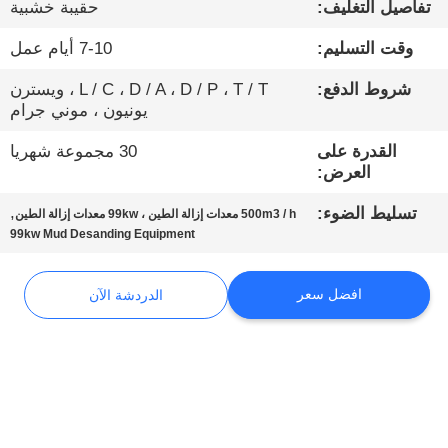
تفاصيل التغليف:
حقيبة خشبية
جولة
وقت التسليم:
7-10 أيام عمل
في
شروط الدفع:
L / C ، D / A ، D / P ، T / T ، ويسترن
يونيون ، موني جرام
المعمل
القدرة على
30 مجموعة شهريا
العرض:
مراقبة
الجودة
,
تسليط الضوء:
500m3 / h معدات إزالة الطين ، 99kw معدات إزالة الطين
99kw Mud Desanding Equipment
اتصل
افضل سعر
الدردشة الآن
بنا
الدردشة
الآن