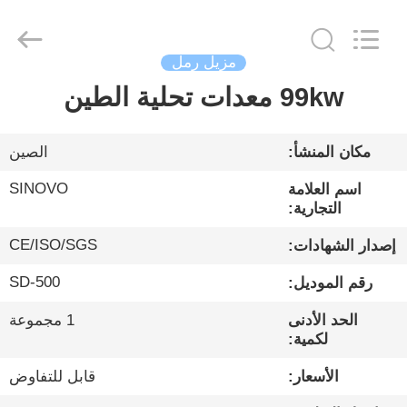
Sinovo
International
&
Sinovo
Heavy
مزيل رمل
Industry
Co.Ltd..
All
99kw معدات تحلية الطين
الصفحة
Rights
Reserved.
الرئيسية
مكان المنشأ:
الصين
منتجات
SINOVO
اسم العلامة
التجارية:
عرض
CE/ISO/SGS
إصدار الشهادات:
الواقع
SD-500
رقم الموديل:
الافتراضي
الحد الأدنى
1 مجموعة
لكمية:
معلومات
الأسعار:
قابل للتفاوض
عنا