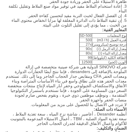
ظاهرة الاستيلاء على الحفر وزيادة جودة الحفر.
3. إعادة استخدام الملاط مفيد في توفير مواد صنع الملاط وتقليل تكلفة
البناء.
4. إن الفصل الفعال لخبث التربة مفيد لتحسين كفاءة الحفر.
5. إن تنقية الملاط ذات الدائرة المغلقة لها مزايا انخفاض محتوى الماء
من الخبث ، مما يؤدي إلى تقليل التلوث على البيئة.
المعايير الفنية:
نوع المعلمات
SD-500
قدرة العمل (m3 / h)
500
درجة توضيح (ميكرومتر)
≥27
معدل إزالة الرمل (٪)
≥90
معدل إزالة الماء (٪)
≥80
الطاقة الكلية (كيلوواط)
99
الوزن (كجم)
12500
شركة SINOVO الدولية هي شركة صينية متخصصة في إزالة
الملوحة.بالإضافة إلى desanders ، فإننا ننتج أيضًا الحفارات الدوارة
ومعدات الحفر CFA ومقابض جدار الحجاب الحاجز وما إلى ذلك. تستخدم
معدات الحفر هذه على نطاق واسع في بناء الأساسات المتراصة وبناء
الأنفاق والاستكشاف الجيولوجي وحفر آبار المياه.لإنتاج منتجات منخفضة
السعر دون المساومة على الجودة ، فإننا نستخدم باستمرار التكنولوجيا
المتقدمة ، ونوظف موظفين ذوي خبرة ، ونقوم بفحص صارم لجودة
منصات الحفر وأجهزة الحفر.
لا تتردد في الاتصال بنا للحصول على مزيد من المعلومات.
الأسماء ذات الصلة:
أنظمة Desander ، أعاصير ، شاشة نزح المياه ، سعة تغذية الملاط ،
سعة تغذية المواد الصلبة ، TBM ، أعمال الاستيلاء المدعومة بالبنتونيت
للأكوام وأعمال الأنفاق الدقيقة لجدران الحجاب الحاجز
الضمان والتكليف: