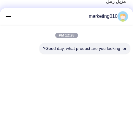
مزيل رمل
SD250 Desander للطين المنفصل لفصل الرمال عن سائل الحفر
marketing010
المستخدم لتصفية الطين في حفرة الدوران
SD250 فصل الإعصار Desander مع شاشة لبناء كومة بالملل
12:28 PM
سعة معالجة عالية مدمجة للبناء المتحضر وبناء الأقراص الصلبة
Good day, what product are you looking for?
فئات شعبية
جميع
هيدروليّ كومة حاشدة 
ماكينة الحفر الدوارة
كسار
CFA تجهيز
الحفر الأساسية
Casing مدور
آبار المياه الحفر
هيدروليكية زحافة 