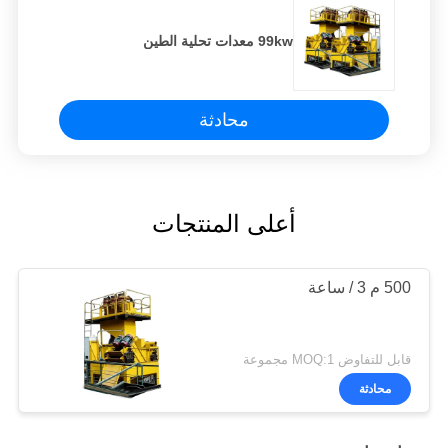
99kw معدات تحلية الطين
محادثة
أعلى المنتجات
500 م 3 / ساعة
قابل للتفاوض MOQ:1 مجموعة
محادثة