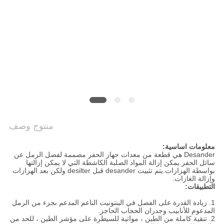
COMPANY
NEWS
خريطة
الموقع
سياسة
الخصوصية
منتوج وصف
معلومات اساسية:
Desander هي قطعة من معدات جهاز الحفر مصممة لفصل الرمل عن
سائل الحفر.يمكن إزالة المواد الصلبة الكاشطة التي لا يمكن إزالتها
بواسطة الهزازات.يتم تثبيت desander قبل desilter ولكن بعد الهزازات
وإزالة الغازات.
التطبيقات:
1. زيادة القدرة على الفصل في البنتونيت الناعم المدعم بجزء من الرمل
المدعوم للأنابيب وجدران الحجاب الحاجز.
2. تنقية كاملة من الطين ، مواتية للسيطرة على مؤشر الطين ، للحد من