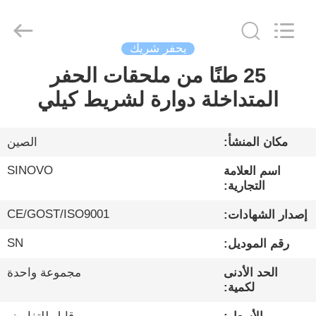
Sinovo
International
&
Sinovo
Heavy
يحفر شريك
Industry
Co.Ltd..
All
25 طنًا من ملحقات الحفر
الصفحة
Rights
Reserved.
المتداخلة دوارة لشريط كيلي
الرئيسية
منتجات
مكان المنشأ:
الصين
SINOVO
اسم العلامة
عرض
التجارية:
الواقع
CE/GOST/ISO9001
إصدار الشهادات:
الافتراضي
SN
رقم الموديل:
الحد الأدنى
مجموعة واحدة
معلومات
لكمية:
عنا