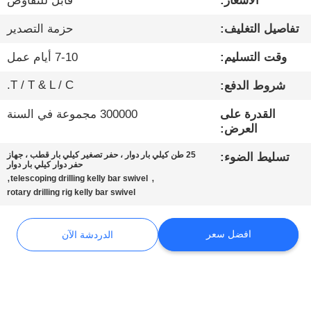
الأسعار:
قابل للتفاوض
تفاصيل التغليف:
حزمة التصدير
جولة
في
وقت التسليم:
7-10 أيام عمل
المعمل
T / T & L / C.
شروط الدفع:
القدرة على
300000 مجموعة في السنة
مراقبة
العرض:
الجودة
25 طن كيلي بار دوار ، حفر تصغير كيلي بار قطب ، جهاز
تسليط الضوء:
حفر دوار كيلي بار دوار
,
,
telescoping drilling kelly bar swivel
اتصل
rotary drilling rig kelly bar swivel
بنا
افضل سعر
الدردشة الآن
الدردشة
الآن