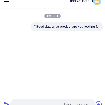
marketing010
أدوات حفر الأساس من كربيد التنجستن
3:53 PM
آلات البناء Drilling Auger Bit Tungsten Carbide Bullet Teeth
B47K22
Good day, what product are you looking for?
فئات شعبية
جميع
هيدروليّ كومة حاشدة 
ماكينة الحفر الدوارة
كسار
CFA تجهيز
الحفر الأساسية
Casing مدور
آبار المياه الحفر
هيدروليكية زحافة 
مزيل رمل
المثاقب