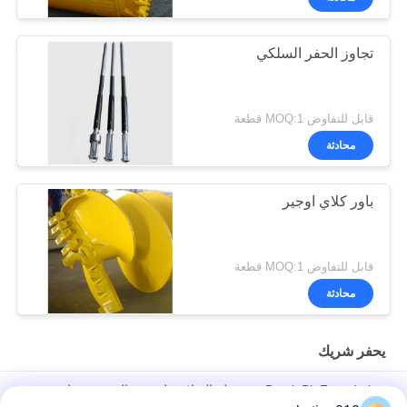
تجاوز الحفر السلكي
قابل للتفاوض MOQ:1 قطعة
محادثة
باور كلاي اوجير
قابل للتفاوض MOQ:1 قطعة
محادثة
يحفر شريك
Betek Bit Foundation متوسطة الصلابة دلو حفر الصخور جولة
عرقوب إزميل الأسنان الروتاري القاطع اختيار