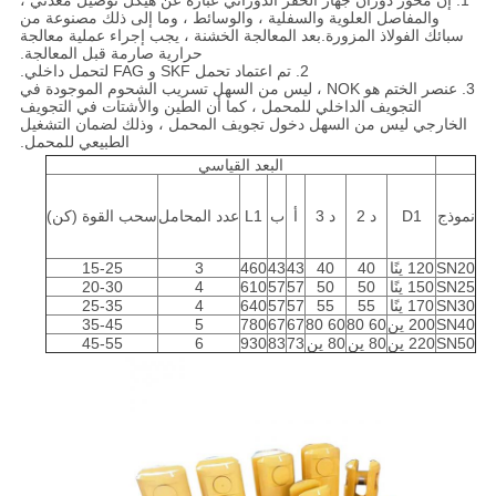
1. إن محور دوران جهاز الحفر الدوراني عبارة عن هيكل توصيل معدني ،
والمفاصل العلوية والسفلية ، والوسائط ، وما إلى ذلك مصنوعة من
سبائك الفولاذ المزورة.بعد المعالجة الخشنة ، يجب إجراء عملية معالجة
حرارية صارمة قبل المعالجة.
2. تم اعتماد تحمل SKF و FAG لتحمل داخلي.
3. عنصر الختم هو NOK ، ليس من السهل تسريب الشحوم الموجودة في
التجويف الداخلي للمحمل ، كما أن الطين والأشتات في التجويف
الخارجي ليس من السهل دخول تجويف المحمل ، وذلك لضمان التشغيل
الطبيعي للمحمل.
البعد القياسي
نموذج
D1
د 2
د 3
أ
ب
L1
عدد المحامل
سحب القوة (كن)
SN20
120 ينًا
40
40
43
43
460
3
15-25
SN25
150 ينًا
50
50
57
57
610
4
20-30
SN30
170 ينًا
55
55
57
57
640
4
25-35
SN40
200 ين
60 80
60 80
67
67
780
5
35-45
SN50
220 ين
80 ين
80 ين
73
83
930
6
45-55