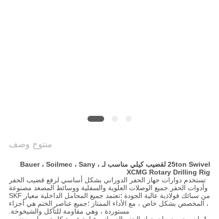
COMPANY
NEWS
خريطة
الموقع
سياسة
الخصوصية
منتوج وصف
25ton Swivel لقضيب كيلي مناسب لـ Bauer ، Soilmec ، Sany ،
XCMG Rotary Drilling Rig
تستخدم دوارات جهاز الحفر الدوراني بشكل أساسي لرفع قضيب الحفر
وأدوات الحفر.جميع الوصلات العلوية والسفلية ووسائط المصعد مصنوعة
من سبائك فولاذية عالية الجودة ؛تعتمد جميع المحامل الداخلية معيار SKF
، المخصص بشكل خاص ، مع الأداء الممتاز ؛جميع عناصر الختم هي أجزاء
مستوردة ، وهي مقاومة للتآكل والشيخوخة.