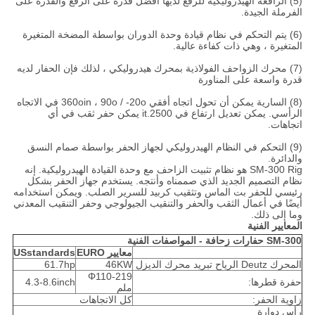
(5) الرافعة الهيدروليكية للرفع لديها أفضل قدرة على الرفع والقدرة على
الفرملة الجيدة.
(6) يتم التحكم في نظام قيادة وحدة الدوران بواسطة المضخة المتغيرة
المتغيرة ، وهي ذات كفاءة عالية.
(7) محرك الزواحف الفولاذية بمحرك هيدروليكي ، لذلك فإن الحفار لديه
قدرة واسعة على المناورة
(8) السارية يمكن أن تحول اتجاه أفقي 360oin ، 90o / -20o في الاتجاه
الرأسي.
يمكن تعديل ارتفاع في 2500.it يمكن حفر ثقب في أي
اتجاهات.
(9) التحكم في النظام الهيدروليكي لجهاز الحفر بواسطة صمام النسق
والدائرة.
SM-300 Rig هو نظام تثبيت الزاحف مع وحدة القيادة الهيدروليكية. إنه
نظام التصميم الجديد الذي صممناه وأنتجه.
يستخدم جهاز الحفر بشكل
رئيسي للحفر بت الماس وتثقيب كربيد للسرير الصلب.
ويمكن استخدامه
أيضًا في أعمال الثقب والحفر والتنقيب الجيولوجي وحفر التنقيب المعدني
وما إلى ذلك.
المعايير الفنية
SM-300 حفارات زحافة - المواصفات الفنية
معايير EURO
USstandards
المحرك Deutz الرياح تبريد محرك الديزل
46KW
61.7hp
Φ110-219
حفرة قطرها:
4.3-8.6inch
ملم
زاوية الحفر:
كل الاتجاهات
رأس دوارة