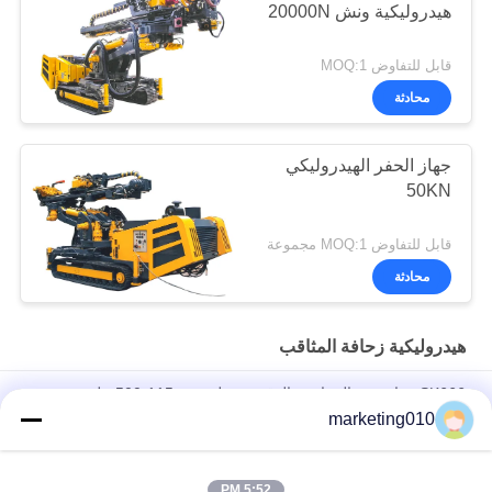
هيدروليكية ونش 20000N
قابل للتفاوض MOQ:1
محادثة
جهاز الحفر الهيدروليكي
50KN
قابل للتفاوض MOQ:1 مجموعة
محادثة
هيدروليكية زحافة المثاقب
SK666 جهاز حفر الخوازيق الدقيقة بقطر حفر 115-500 ملم،
ومواصفات قضيب الحفر 76/89/102/114، ومطرقة 4/5/6/8/10/12
marketing010
لأعمال الحفر الهندسية عالية الدقة.
حفارة حفر هندسية هيدروليكية كاملة من نوع الزاحف GM-5B
5:52 PM