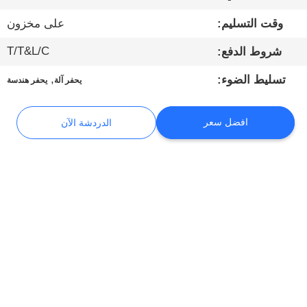
وقت التسليم:
على مخزون
جولة
T/T&L/C
شروط الدفع:
في
المعمل
,
تسليط الضوء:
يحفر آلة
يحفر هندسة
مراقبة
افضل سعر
الدردشة الآن
الجودة
اتصل
بنا
الدردشة
الآن