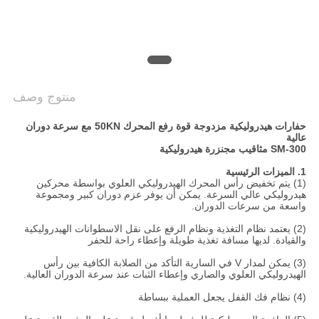
COMPANY
NEWS
خريطة
منتوج وصف
الموقع
حفارات هيدروليكية مزدوجة قوة رفع المحرك 50KN مع سرعة دوران
عالية
SM-300 مثاقيب مجنزرة هيدروليكية
سياسة
1. الميزات الرئيسية
الخصوصية
(1) يتم تخفيض رأس المحرك الهيدروليكي العلوي بواسطة محركين
هيدروليكي عالي السرعة.
يمكن أن يوفر عزم دوران كبير ومجموعة
واسعة من سرعات الدوران.
(2) يعتمد نظام التغذية ونظام الرفع على نقل الاسطوانات الهيدروليكية
والقيادة.
لديها مسافة تغذية طويلة وإعطاء راحة للحفر
(3) يمكن لمدار V في السارية التأكد من الصلابة الكافية بين رأس
الهيدروليكي العلوي والصاري وإعطاء الثبات عند سرعة الدوران العالية.
(4) نظام فك القفل يجعل العملية ببساطة