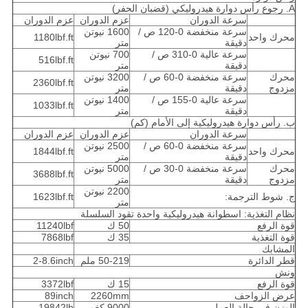
A. رجوع رأس دوارة هيدروليكي (قضبان الحفر)
سرعة الدوران
عزم الدوران
عزم الدوران
سرعة منخفضة 0-120 ص /
1600 نيوتن
محرك واحد
1180lbf.ft
دقيقة
متر
سرعة عالية 0-310 ص /
700 نيوتن
516lbf.ft
دقيقة
متر
محرك
سرعة منخفضة 0-60 ص /
3200 نيوتن
2360lbf.ft
مزدوج
دقيقة
متر
سرعة عالية 0-155 ص /
1400 نيوتن
1033lbf.ft
دقيقة
متر
ب. رأس دوارة هيدروليكية إلى الأمام (كم)
سرعة الدوران
عزم الدوران
عزم الدوران
سرعة منخفضة 0-60 ص /
2500 نيوتن
محرك واحد
1844lbf.ft
دقيقة
متر
محرك
سرعة منخفضة 0-30 ص /
5000 نيوتن
3688lbf.ft
مزدوج
دقيقة
متر
2200 نيوتن
ج. شوط الترجمة:
1623lbf.ft
متر
نظام التغذية: اسطوانة هيدروليكية واحدة تقود السلسلة
قوة الرفع
50 ك
11240lbf
قوة التغذية
35 ك
7868lbf
المشابك
قطر الدائرة
50-219 ملم
2-8.6inch
ونش
قوة الرفع
15 ك
3372lbf
عرض الزواحف
2260mm
89inch
الوزن في حالة العمل
9000 كغم
19842lb