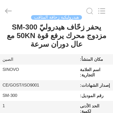
Sinovo
International
&
Sinovo
Heavy
هيدروليكية زحافة المثاقب
Industry
Co.Ltd..
All
يحفر زحّاف هيدروليّ SM-300
الصفحة
Rights
Reserved.
مزدوج محرك يرفع قوة 50KN مع
الرئيسية
عال دوران سرعة
منتجات
مكان المنشأ:
الصين
عرض
SINOVO
اسم العلامة
الواقع
التجارية:
الافتراضي
CE/GOST/ISO9001
إصدار الشهادات:
SM-300
رقم الموديل:
معلومات
1
الحد الأدنى
عنا
لكمية: