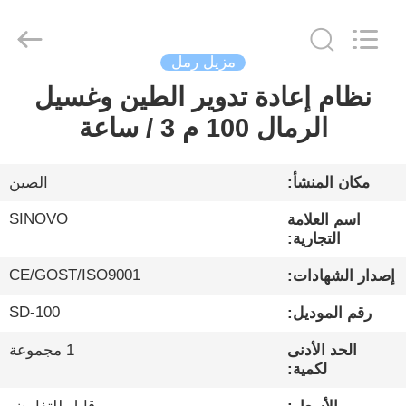
Sinovo
International
&
Sinovo
Heavy
مزيل رمل
Industry
Co.Ltd..
All
نظام إعادة تدوير الطين وغسيل
الصفحة
Rights
Reserved.
الرمال 100 م 3 / ساعة
الرئيسية
منتجات
مكان المنشأ:
الصين
SINOVO
اسم العلامة
عرض
التجارية:
الواقع
CE/GOST/ISO9001
إصدار الشهادات:
الافتراضي
SD-100
رقم الموديل:
الحد الأدنى
1 مجموعة
معلومات
لكمية:
عنا