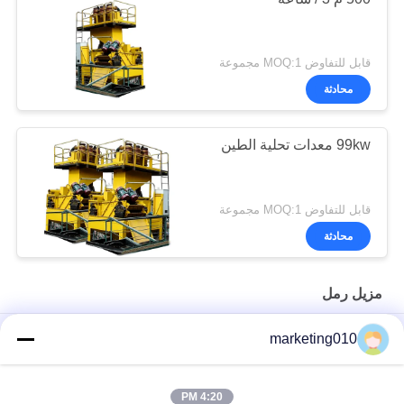
قابل للتفاوض MOQ:1 مجموعة
محادثة
99kw معدات تحلية الطين
قابل للتفاوض MOQ:1 مجموعة
محادثة
مزيل رمل
SD250 Desander للطين المنفصل لفصل الرمال عن سائل الحفر
marketing010
المستخدم لتصفية الطين في حفرة الدوران
SD250 فصل الإعصار Desander مع شاشة لبناء كومة بالملل
4:20 PM