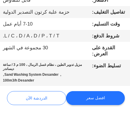
الأسعار:
قابل للتفاوض
تفاصيل التغليف:
حزمة علبة كرتون التصدير الدولية
جولة
في
وقت التسليم:
7-10 أيام عمل
المعمل
شروط الدفع:
L / C ، D / A ، D / P ، T / T.
القدرة على
30 مجموعة في الشهر
مراقبة
العرض:
الجودة
مزيل تدوير الطين ، نظام غسل الرمال ، 100 م 3 / ساعة
تسليط الضوء:
ديساندر
,
,
Sand Washing System Desander
اتصل
100m3/h Desander
بنا
افضل سعر
الدردشة الآن
الدردشة
الآن