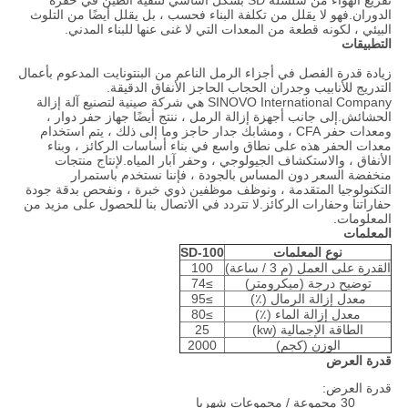
تفريغ الهواء من سلسلة SD بشكل أساسي لتنقية الطين في حفرة
الدوران.فهو لا يقلل من تكلفة البناء فحسب ، بل يقلل أيضًا من التلوث
البيئي ، لكونه قطعة من المعدات التي لا غنى عنها للبناء المدني.
التطبيقات
زيادة قدرة الفصل في أجزاء الرمل الناعم من البنتونايت المدعوم بأعمال
التدريج للأنابيب وجدران الحجاب الحاجز الأنفاق الدقيقة.
SINOVO International Company هي شركة صينية لتصنيع آلة إزالة
الحشائش.إلى جانب أجهزة إزالة الرمل ، ننتج أيضًا جهاز حفر دوار ،
ومعدات حفر CFA ، ومشابك جدار حاجز وما إلى ذلك ، يتم استخدام
معدات الحفر هذه على نطاق واسع في بناء أساسات الركائز ، وبناء
الأنفاق ، والاستكشاف الجيولوجي ، وحفر آبار المياه.لإنتاج منتجات
منخفضة السعر دون المساس بالجودة ، فإننا نستخدم باستمرار
التكنولوجيا المتقدمة ، ونوظف موظفين ذوي خبرة ، ونفحص بدقة جودة
حفاراتنا وحفارات الركائز.لا تتردد في الاتصال بنا للحصول على مزيد من
المعلومات.
المعلمات
نوع المعلمات
SD-100
القدرة على العمل (م 3 / ساعة)
100
توضيح درجة (ميكرومتر)
≥74
معدل إزالة الرمال (٪)
≥95
معدل إزالة الماء (٪)
≥80
الطاقة الإجمالية (kw)
25
الوزن (كجم)
2000
قدرة العرض
قدرة العرض:
30 مجموعة / مجموعات شهريا